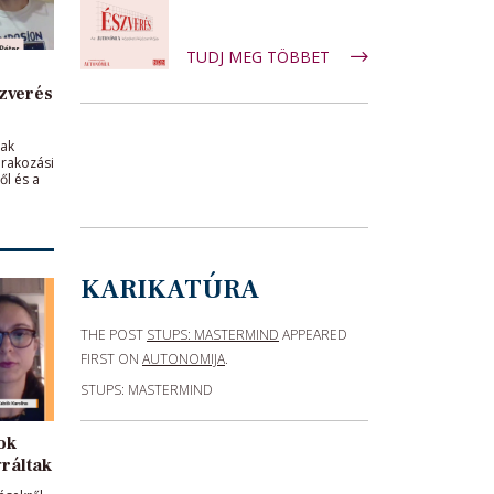
TUDJ MEG TÖBBET
zverés
nak
árakozási
ől és a
zverés
Vataščin
 az adás
KARIKATÚRA
THE POST
STUPS: MASTERMIND
APPEARED
FIRST ON
AUTONOMIJA
.
STUPS: MASTERMIND
ok
gráltak