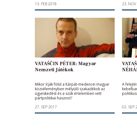
13. FEB 2018
23. NOV
VATAŠČIN PÉTER: Magyar
VATAŠ
Nemzeti Játékok
NÉHÁ
Mikor írják fölül a Kárpát-medencei magyar
A felejt
közvéleményben mélyülő szakadékok az
kebelbar
ügyeskedést és a szűk értelemben vett
politiku
pártpolitikai hasznot?
27. SEP 2017
02. SEP 