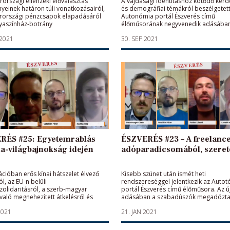
országi ellenzéki előválasztás
A vajdasági identitáshoz kötődő kérd
einek határon túli vonatkozásairól,
és demográfiai témákról beszélgetett
rországi pénzcsapok elapadásáról
Autonómia portál Észverés című
yaszínház-botrány
élőműsorának negyvenedik adásába
űrűzéséről beszélgetett az
Lendák-Kabók Karolina genderkutató
 2021
30. SEP 2021
a portál Észverés című
egyetemi docens, Vataščin Péter újsá
rának negyvenharmadik adásában
Palusek Erik szociológus, valamint
 Boróka és Vataščin Péter
Pressburger Csaba szerkesztő-műsor
kal, valamint Gyulai Zsolt civil
ával Pressburger Csaba szerkesztő-
zető.
RÉS #25: Egyetemrablás
ÉSZVERÉS #23 – A freelanc
a-világbajnokság idején
adóparadicsomából, szerete
ációban erős kínai hátszelet élvező
Kisebb szünet után ismét heti
l, az EU-n belüli
rendszereséggel jelentkezik az Auto
zolidaritásról, a szerb-magyar
portál Észverés című élőműsora. Az új
való megnehezített átkelésről és
adásában a szabadúszók megadóztat
lentős magyar egyetem
a Minority SafePack „elkaszálásáról” é
2021
21. JAN 2021
ltásáról beszélgetett az Autonómia
közösségi médiának a szólásszabads
szverés című élőműsorában Kocsis
játszott szerepéről beszélgetett Lend
zíró, filozófus, Kozma Rita filozófus,
információbiztonsági szakértővel, eg