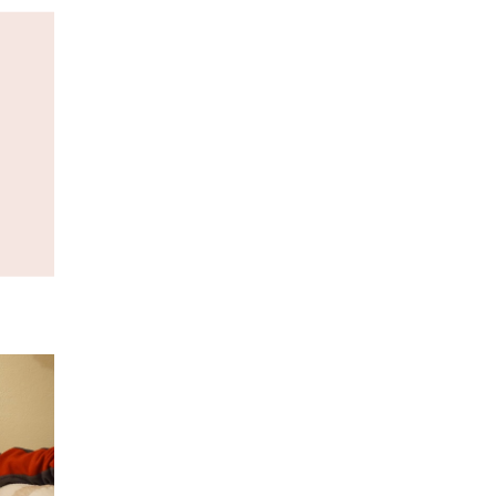
al és
ő-