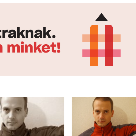
, Vataščin Péter újságíró és a
rendkívüli tanárral, Patócs László íróv
ztő-műsorvezető Pressburger Csaba.
Vataščin Péter újságíróval a szerkeszt
műsorvezető, Pressburger Csaba.