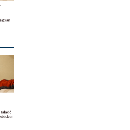
g
ságban
 Haladó
ködésben