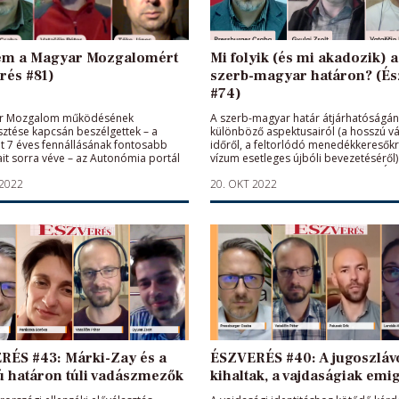
em a Magyar Mozgalomért
Mi folyik (és mi akadozik) a
rés #81)
szerb-magyar határon? (És
#74)
r Mozgalom működésének
A szerb-magyar határ átjárhatóságá
sztése kapcsán beszélgettek – a
különböző aspektusairól (a hosszú v
t 7 éves fennállásának fontosabb
időről, a feltorlódó menedékkeresőkr
it sorra véve – az Autonómia portál
vízum esetleges újbóli bevezetéséről)
 című élőműsorában Tőke János és
beszélgetett az Autonómia portál És
 2022
20. OKT 2022
 Péter újságírók, valamint
című élőműsorának hetvennegyedik
ger Csaba, a műsor szerkesztő-
adásában Gyulai Zsolt civil aktivista, 
zetője.
Péter újságíró és Pressburger Csaba,
szerkesztő-műsorvezetője.
RÉS #43: Márki-Zay és a
ÉSZVERÉS #40: A jugoszláv
tú határon túli vadászmezők
kihaltak, a vajdaságiak emi