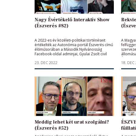
Nagy Évértékelő Interaktív Show
Rekvi
(Észverés #82)
(Észve
A 2022-es év közéleti-politikai történéseit
A Magya
értékelték az Autonómia portál Észverés című
felfügge
élőműsorában a Második Nyilvánosság
szerveze
Facebook-oldal adminjai, Gyulai Zsolt civil
állomása
aktivista, Vataščin Péter újságíró és
Észverés
23. DEC 2022
18. DEC
Pressburger Csaba, a műsor szerkesztő-
Vataščin
műsorvezetője.
Pressbur
műsorve
Meddig lehet két urat szolgálni?
ÉSZVE
(Észverés #52)
fűilla