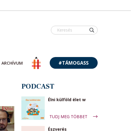
#TÁMOGASS
ARCHÍVUM
PODCAST
Élni külföld élet w
TUDJ MEG TÖBBET
Észverés