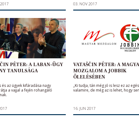
 2017
03. NOV 2017
ČIN PÉTER: A LABAN-ÜGY
VATAŠČIN PÉTER: A MAGY
NY TANULSÁGA
MOZGALOM A JOBBIK
ÖLELÉSÉBEN
és és az ügyek kifáradása nagy
„Ki tudja, tán még jó is lesz ez az egé
átja a vajjal a fején rohangáló
valamire, de még az is lehet, hogy se
snak.
2017
16. JUN 2017