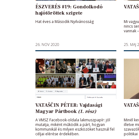
ÉSZVERÉS #19: Gondolkodó
VATAŠ
hajótöröttek szigete
Hat éves a Második Nyilvánosság
Mi vagyu
nincs se
vannak –
26. NOV 2020
25. MAJ 
VATAŠČIN PÉTER: Vajdasági
VATAŠ
Magyar Pártbook
(1. rész)
A VMSZ Facebook-oldala lakmuszpapír: jól
Minél ke
mutatja, miként működik a párt, hogyan
illetve 
kommunikál és milyen eszközöket használ fel
szavazók
céljai elérése érdekében.
politikai