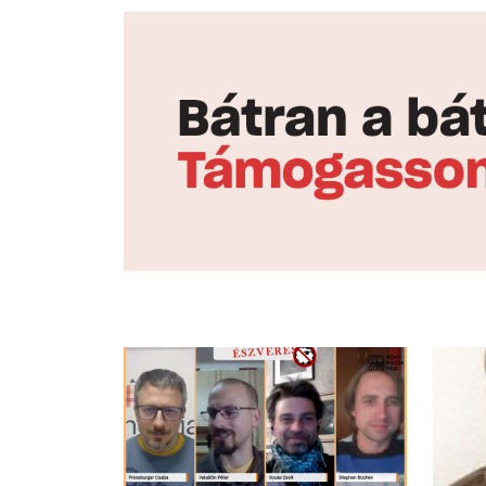
újságíró
szerkes