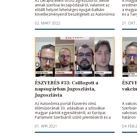
Az Ukrajna elleni orosz agresszióról, illetve
A magyar
annak szerbiai lecsapódásáról, valamint az
eredmény
előállt helyzet lehetséges nyugat-balkáni
a magya
következményeiről beszélgetett az Autonómia
és a Tan
portál Észverés című élőműsorának
továbbgy
02. MART 2022
21. OKT
ötvenkettedik adásában az Ukrajnából
Autonómi
jelentkező Makai József haditudósító, a 168
élőműso
óra főszerkesztője, Vataščin Péter újságíró és
Parászka
Pressburger Csaba, az Észverés szerkesztő-
újságírók
műsorvezetője.
aktivist
műsorve
ÉSZVERÉS #33: Csillogott a
ÉSZVE
napsugárban Jugoszlávia,
vakcin
Jugoszlávia
Az Autonómia portál Észverés című
A vakcin
élőműsorának 33. adásában a szlovákiai
Szerbiáró
magyar pártok egyesüléséről, az Európai
vakcinas
Parlament Szerbiáról szóló jelentéséről és a
határon 
délszláv háborúk kiváltó okairól Vataščin
négy, je
01. APR 2021
04. FEB 
Péter újságíró, Ördögh Tibor politológus,
modellvá
Losoncz Márk filozófus és Pressburger Csaba
portál É
szerkesztő-műsorvezető beszélgetett.
Árpád kö