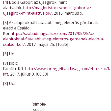
[4]
Bódis Gábor: az újságírók, mint
alattvalók.
http://maglocistac.rs/bodis-gabor-az-
ujsagirok-mint-alattvalok/
, 2015. március 9.
[5]
Az alapítóknál fiatalabb, még életerős gárdának
eladó a Családi
Kör.
https://szabadmagyarszo.com/2017/05/25/az-
alapitoknal-fiatalabb-meg-eleteros-gardanak-elado-a-
csaladi-kor/
, 2017. május 25. [16:36]
[6]
Uo.
[7]
kibic:
Família Kft.
http://www.joreggeltvajdasag.com/ebreszto/fa
kft
, 2017. július 3. [08:38]
[8]
Uo.
[simple-
social-