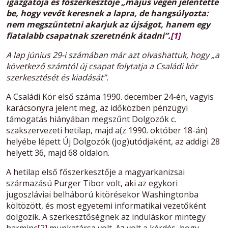
igazgatója és főszerkesztője „május végén jelentette
be, hogy vevőt keresnek a lapra, de hangsúlyozta:
nem megszüntetni akarjuk az újságot, hanem egy
fiatalabb csapatnak szeretnénk átadni”.
[1]
A lap június 29-i számában már azt olvashattuk, hogy „a
következő számtól új csapat folytatja a Családi kör
szerkesztését és kiadását”.
A Családi Kör első száma 1990. december 24-én, vagyis
karácsonyra jelent meg, az időközben pénzügyi
támogatás hiányában megszűnt Dolgozók c.
szakszervezeti hetilap, majd a(z 1990. október 18-án)
helyébe lépett Új Dolgozók (jog)utódjaként, az addigi 28
helyett 36, majd 68 oldalon.
A hetilap első főszerkesztője a magyarkanizsai
származású Purger Tibor volt, aki az egykori
jugoszláviai belháború kitörésekor Washingtonba
költözött, és most egyetemi informatikai vezetőként
dolgozik. A szerkesztőségnek
az induláskor mintegy