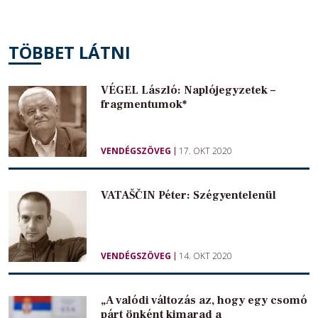
TÖBBET LÁTNI
VÉGEL László: Naplójegyzetek –
fragmentumok*
VENDÉGSZÖVEG
17. OKT 2020
VATAŠČIN Péter: Szégyentelenül
VENDÉGSZÖVEG
14. OKT 2020
„A valódi változás az, hogy egy csomó
párt önként kimarad a