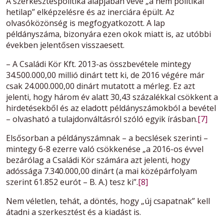
A szerkesztéspolitika alapjában véve „a nem politikai
hetilap” elképzelésre és az inerciára épült. Az
olvasóközönség is megfogyatkozott. A lap
példányszáma, bizonyára ezen okok miatt is, az utóbbi
években jelentősen visszaesett.
– A Családi Kör Kft. 2013-as összbevétele mintegy
34.500.000,00 millió dinárt tett ki, de 2016 végére már
csak 24.000.000,00 dinárt mutatott a mérleg. Ez azt
jelenti, hogy három év alatt 30,43 százalékkal csökkent a
hirdetésekből és az eladott példányszámokból a bevétel
– olvasható a tulajdonváltásról szóló egyik írásban.
[7]
Elsősorban a példányszámnak – a becslések szerinti –
mintegy 6-8 ezerre való csökkenése „a 2016-os évvel
bezárólag a Családi Kör számára azt jelenti, hogy
adóssága 7.340.000,00 dinárt (a mai középárfolyam
szerint 61.852 eurót – B. A.) tesz ki”.
[8]
Nem véletlen, tehát, a döntés, hogy „új csapatnak” kell
átadni a szerkesztést és a kiadást is.