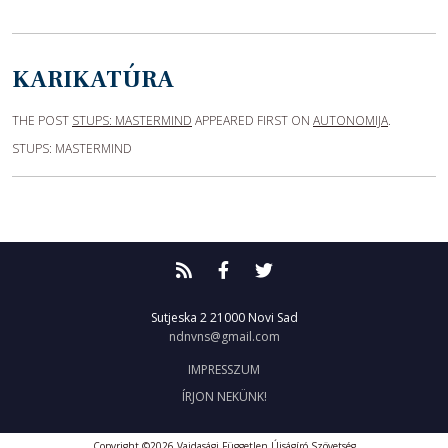
KARIKATÚRA
THE POST
STUPS: MASTERMIND
APPEARED FIRST ON
AUTONOMIJA
.
STUPS: MASTERMIND
Sutjeska 2
21000 Novi Sad
ndnvns@gmail.com
IMPRESSZUM
ÍRJON NEKÜNK!
Copyright ©2026 Vajdasági Független Újságíró Szövetség