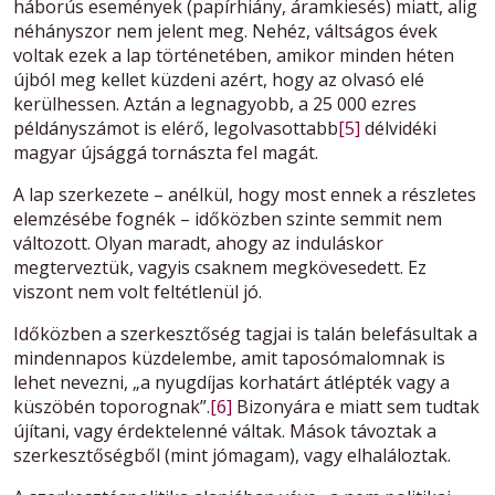
háborús események (papírhiány, áramkiesés) miatt, alig
néhányszor nem jelent meg. Nehéz, váltságos évek
voltak ezek a lap történetében, amikor minden héten
újból meg kellet küzdeni azért, hogy az olvasó elé
kerülhessen. Aztán a legnagyobb, a 25 000 ezres
példánys
zámot is elérő, legolvasottabb
[5]
délvidéki
magyar újsággá tornászta fel magát.
A lap szerkezete – anélkül, hogy most ennek a részletes
elemzésébe fognék – időközben szinte semmit nem
változott. Olyan maradt, ahogy az induláskor
megterveztük, vagyis csaknem megkövesedett. Ez
viszont nem volt feltétlenül jó.
Időközben a szerkesztőség tagjai is talán belefásultak a
mindennapos küzdelembe, amit taposómalomnak is
lehet nevezni, „a nyugdíjas korhatárt átlépték vagy a
küszöbén toporognak”.
[6]
Bizonyára e miatt sem tudtak
újítani, vagy érdektelenné váltak. Mások távoztak a
szerkesztőségből (mint jómagam), vagy elhaláloztak.