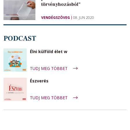
törvényhozásból”
VENDÉGSZÖVEG
08. JUN 2020
PODCAST
Élni külföld élet w
TUDJ MEG TÖBBET
Észverés
TUDJ MEG TÖBBET