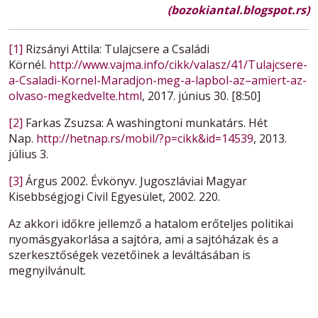
(bozokiantal.blogspot.rs)
[1]
Rizsányi Attila: Tulajcsere a Családi
Körnél.
http://www.vajma.info/cikk/valasz/41/Tulajcsere-
a-Csaladi-Kornel-Maradjon-meg-a-lapbol-az–amiert-az-
olvaso-megkedvelte.html
, 2017. június 30. [8:50]
[2]
Farkas Zsuzsa: A washingtoni munkatárs. Hét
Nap.
http://hetnap.rs/mobil/?p=cikk&id=14539
, 2013.
július 3.
[3]
Árgus 2002. Évkönyv. Jugoszláviai Magyar
Kisebbségjogi Civil Egyesület, 2002. 220.
Az akkori időkre jellemző a hatalom erőteljes politikai
nyomásgyakorlása a sajtóra, ami a sajtóházak és a
szerkesztőségek vezetőinek a leváltásában is
megnyilvánult.