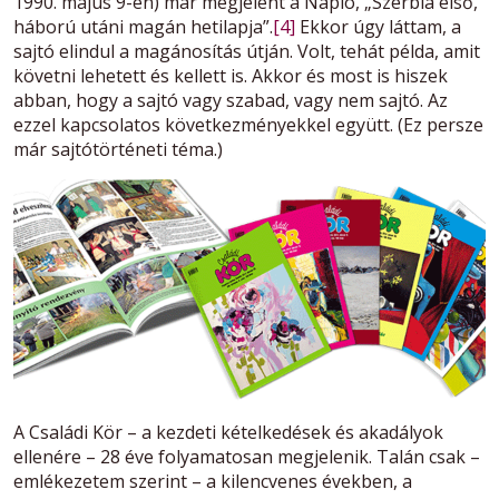
1990. május 9-én) már megjelent a Napló, „Szerbia első,
háború utáni magán hetilapja”.
[4]
Ekkor úgy láttam, a
sajtó elindul a magánosítás útján. Volt, tehát példa, amit
követni lehetett és kellett is. Akkor és most is hiszek
abban, hogy a sajtó vagy szabad, vagy nem sajtó. Az
ezzel kapcsolatos következményekkel együtt. (Ez persze
már sajtótörténeti téma.)
A Családi Kör – a kezdeti kételkedések és akadályok
ellenére – 28 éve folyamatosan megjelenik. Talán csak –
emlékezetem szerint – a kilencvenes években, a