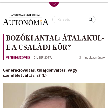
Skip to main content
BOZÓKI ANTAL: ÁTALAKUL-
E A CSALÁDI KÖR?
VENDÉGSZÖVEG
01. SEP 2017.
3
mins olvasmányok
Generációváltás, tulajdonváltás, vagy
szemléletváltás is? (I.)