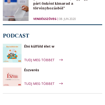
párt önként kimarad a
törvényhozásból”
VENDÉGSZÖVEG
08. JUN 2020
PODCAST
Élni külföld élet w
TUDJ MEG TÖBBET
Észverés
TUDJ MEG TÖBBET