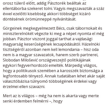
orosz túlerő előtt, addig Pásztorék beálltak az
ellentáborba szekeret tolni. Vagyis megszavazták a száz
évvel ezelőtti kisebbség akkori többséget kizáró
döntésének örömünneppé nyilvánítását.
Görgeinek megkegyelmezett Bécs, csak tábornokait és
miniszterelnökét végezte ki meg a népet nyomta el még
jobban. Pásztor viszont joggal tarthat a vajdasági
magyarság keserűségének lecsapódásától. Házelnöki
tisztségéről azonban nem kell lemondania – hisz oda
nem is a magyar szavazatok, hanem szerb partnerei,
Slobodan Milošević országveszejtő politikájának
egykori fegyverhordozói emelték. Márpedig világos,
hogy a politikusok szemében a karosszék biztonsága a
legfontosabb tényező. Annak tudatában lehet akár saját
választóbázisa túlnyomó többségének érdekei vagy
érzelmei ellen szavazni.
Mert az is világos – még ha nem is akarta vagy merte
senki érdemben felmérni –, hogy