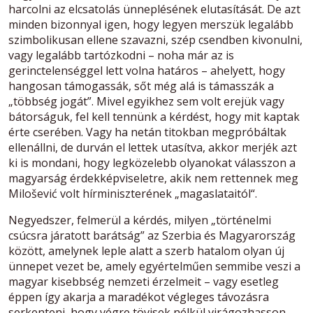
harcolni az elcsatolás ünneplésének elutasítását. De azt
minden bizonnyal igen, hogy legyen merszük legalább
szimbolikusan ellene szavazni, szép csendben kivonulni,
vagy legalább tartózkodni – noha már az is
gerinctelenséggel lett volna határos – ahelyett, hogy
hangosan támogassák, sőt még alá is támasszák a
„többség jogát”. Mivel egyikhez sem volt erejük vagy
bátorságuk, fel kell tennünk a kérdést, hogy mit kaptak
érte cserében. Vagy ha netán titokban megpróbáltak
ellenállni, de durván el lettek utasítva, akkor merjék azt
ki is mondani, hogy legközelebb olyanokat válasszon a
magyarság érdekképviseletre, akik nem rettennek meg
Milošević volt hírminiszterének „magaslataitól“.
Negyedszer, felmerül a kérdés, milyen „történelmi
csúcsra járatott barátság” az Szerbia és Magyarország
között, amelynek leple alatt a szerb hatalom olyan új
ünnepet vezet be, amely egyértelműen semmibe veszi a
magyar kisebbség nemzeti érzelmeit – vagy esetleg
éppen így akarja a maradékot végleges távozásra
serkenteni, hogy végre tövisek nélkül virágozhasson