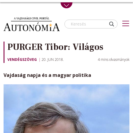
Skip to main content
PURGER Tibor: Világos
VENDÉGSZÖVEG
20. JUN 2018.
4
mins olvasmányok
Vajdaság napja és a magyar politika