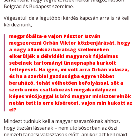
Belgrád és Budapest szerelme.
Végezetül, de a legutóbbi kérdés kapcsán arra is rá kell
kérdeznünk,
megpróbálta-e vajon Pásztor István
megszerezni Orbán Viktor közbenjárását, hogy
a nagy államközi barátság szellemében
elkerüljék a délvidéki magyarok fájdalmas
sebeinek tartományi ünnepnapba burkolt
feltépését. Ha igen, mi volt arra Orbán válasza,
és ha a szerbiai gazdaságba egyre többet
beruházó, tehát vélhetően befolyással, sőt a
szerb uniós csatlakozást megakadályozni
képes vétójoggal is bíró magyar miniszterelnök
netán tett is erre kíséretet, vajon min bukott az
el?
Mindezt tudniuk kell a magyar szavazóknak ahhoz,
hogy tisztán lássanak – nem utolsósorban az őszi
nemzeti tanácsi választások előtt, amikor azt kell majd