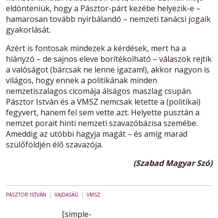
eldönteniük, hogy a Pásztor-párt kezébe helyezik-e –
hamarosan tovább nyirbálandó – nemzeti tanácsi jogaik
gyakorlását.
Azért is fontosak mindezek a kérdések, mert ha a
hiányzó – de sajnos eleve borítékolható – válaszok rejtik
a valóságot (bárcsak ne lenne igazam!), akkor nagyon is
világos, hogy ennek a politikának minden
nemzetiszalagos cicomája álságos maszlag csupán.
Pásztor István és a VMSZ nemcsak letette a (politikai)
fegyvert, hanem fel sem vette azt. Helyette pusztán a
nemzet porait hinti nemzeti szavazóbázisa szemébe.
Ameddig az utóbbi hagyja magát – és amíg marad
szülőföldjén élő szavazója.
(Szabad Magyar Szó)
|
|
PÁSZTOR ISTVÁN
VAJDASÁG
VMSZ
[simple-