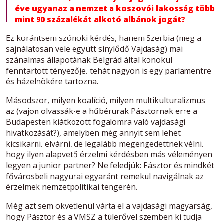
éve ugyanaz a nemzet a koszovói lakosság több
mint 90 százalékát alkotó albánok jogát?
Ez korántsem szónoki kérdés, hanem Szerbia (meg a
sajnálatosan vele együtt sínylődő Vajdaság) mai
szánalmas állapotának Belgrád által konokul
fenntartott tényezője, tehát nagyon is egy parlamentre
és házelnökére tartozna.
Másodszor, milyen koalíció, milyen multikulturalizmus
az (vajon olvassák-e a hűbérurak Pásztornak erre a
Budapesten kiátkozott fogalomra való vajdasági
hivatkozását?), amelyben még annyit sem lehet
kicsikarni, elvárni, de legalább megengedettnek vélni,
hogy ilyen alapvető érzelmi kérdésben más véleményen
legyen a junior partner? Ne feledjük: Pásztor és mindkét
fővárosbeli nagyurai egyaránt remekül navigálnak az
érzelmek nemzetpolitikai tengerén.
Még azt sem okvetlenül várta el a vajdasági magyarság,
hogy Pásztor és a VMSZ a túlerővel szemben ki tudja