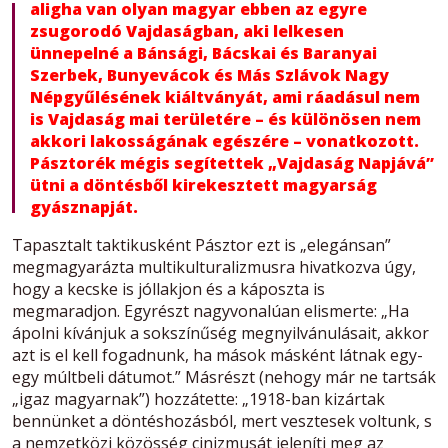
aligha van olyan magyar ebben az egyre
zsugorodó Vajdaságban, aki lelkesen
ünnepelné a Bánsági, Bácskai és Baranyai
Szerbek, Bunyevácok és Más Szlávok Nagy
Népgyűlésének kiáltványát, ami ráadásul nem
is Vajdaság mai területére – és különösen nem
akkori lakosságának egészére – vonatkozott.
Pásztorék mégis segítettek „Vajdaság Napjává”
ütni a döntésből kirekesztett magyarság
gyásznapját.
Tapasztalt taktikusként Pásztor ezt is „elegánsan”
megmagyarázta multikulturalizmusra hivatkozva úgy,
hogy a kecske is jóllakjon és a káposzta is
megmaradjon. Egyrészt nagyvonalúan elismerte: „Ha
ápolni kívánjuk a sokszínűség megnyilvánulásait, akkor
azt is el kell fogadnunk, ha mások másként látnak egy-
egy múltbeli dátumot.” Másrészt (nehogy már ne tartsák
„igaz magyarnak”) hozzátette: „1918-ban kizártak
bennünket a döntéshozásból, mert vesztesek voltunk, s
a nemzetközi közösség cinizmusát jeleníti meg az