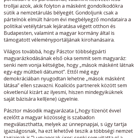
trolljai azok, akik folyton a másként gondolkodókra
sütik a nemzetárulás bélyegét. Gondoljunk csak a
pártelnök elmúlt három évi megbélyegző mondataira a
politikai vetélytársak lejáratása végett otthon és
Budapesten, valamint a magyar kormány által is
támogatott véleményportáljának kirohanásaira.
Világos továbbá, hogy Pásztor többségpárti
magyarázkodásának első oka semmit sem magyaráz:
senki nem vonja kétségbe, hogy „mások másként látnak
egy-egy múltbeli dátumot”. Ettől még egy
demokráciában nyugodtan lehetne „mások másként
látása” ellen szavazni. Koalíciós partnerek között sem
okvetlenül kizárt az ilyesmi, hiszen mindegyiküknek
saját bázisára kell(ene) ügyelnie.
Pásztor második magyarázata („hogy tizenöt évvel
ezelőtt a magyar közösség is szabadon
megválaszthatta, melyek az ünnepnapjai, s úgy tartja
igazságosnak, ha ezt lehetővé teszik a többségi nemzet
tagjainak is.”) ugyancsak üres: senki sem vitatta el a