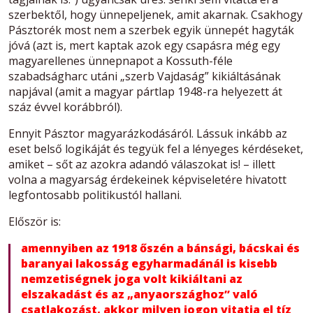
szerbektől, hogy ünnepeljenek, amit akarnak. Csakhogy
Pásztorék most nem a szerbek egyik ünnepét hagyták
jóvá (azt is, mert kaptak azok egy csapásra még egy
magyarellenes ünnepnapot a Kossuth-féle
szabadságharc utáni „szerb Vajdaság” kikiáltásának
napjával (amit a magyar pártlap 1948-ra helyezett át
száz évvel korábbról).
Ennyit Pásztor magyarázkodásáról. Lássuk inkább az
eset belső logikáját és tegyük fel a lényeges kérdéseket,
amiket – sőt az azokra adandó válaszokat is! – illett
volna a magyarság érdekeinek képviseletére hivatott
legfontosabb politikustól hallani.
Először is:
amennyiben az 1918 őszén a bánsági, bácskai és
baranyai lakosság egyharmadánál is kisebb
nemzetiségnek joga volt kikiáltani az
elszakadást és az „anyaországhoz” való
csatlakozást, akkor milyen jogon vitatja el tíz