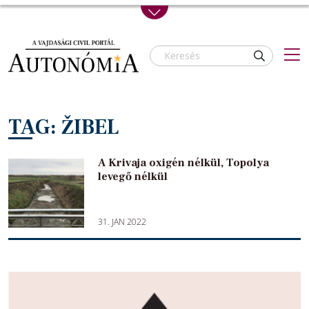
Skip to main content
TAG: ŽIBEL
A Krivaja oxigén nélkül, Topolya
levegő nélkül
31. JAN 2022