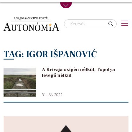
Skip to main content
TAG: IGOR IŠPANOVIĆ
A Krivaja oxigén nélkül, Topolya
levegő nélkül
31. JAN 2022