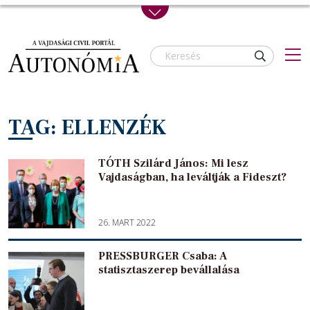
Skip to main content
TAG: ELLENZÉK
TÓTH Szilárd János: Mi lesz
Vajdaságban, ha leváltják a Fideszt?
26. MART 2022
PRESSBURGER Csaba: A
statisztaszerep bevállalása