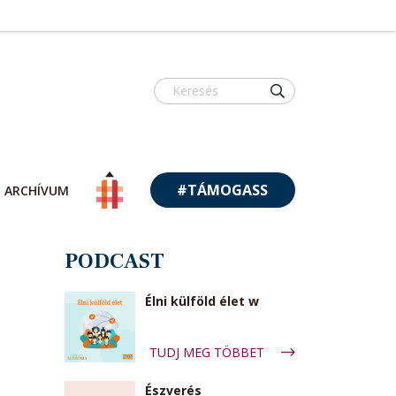
#TÁMOGASS
ARCHÍVUM
PODCAST
Élni külföld élet w
TUDJ MEG TÖBBET
Észverés