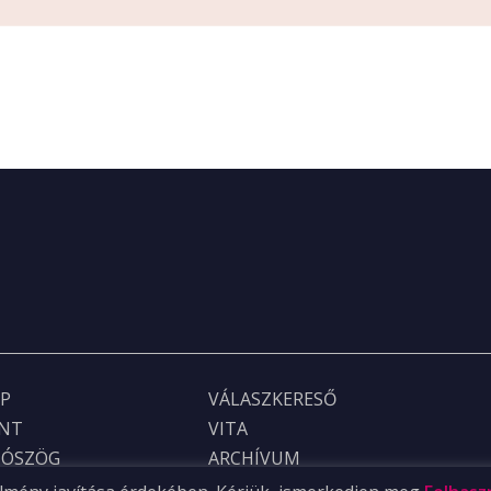
P
VÁLASZKERESŐ
ONT
VITA
TÓSZÖG
ARCHÍVUM