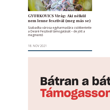
GYURKOVICS Virág: Aki nélkül
nem lenne fesztivál (meg más se)
Szabadka városa egyharmadára csökkentette
a Desiré Fesztivál támogatását – de jött a
megmentő
18. NOV 2021