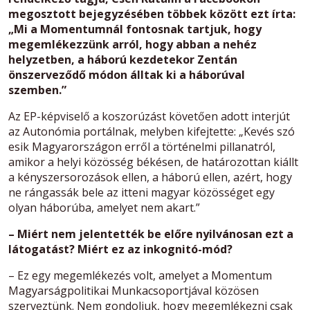
megosztott bejegyzésében többek között ezt írta:
„Mi a Momentumnál fontosnak tartjuk, hogy
megemlékezzünk arról, hogy abban a nehéz
helyzetben, a háború kezdetekor Zentán
önszerveződő módon álltak ki a háborúval
szemben.”
Az EP-képviselő a koszorúzást követően adott interjút
az Autonómia portálnak, melyben kifejtette: „Kevés szó
esik Magyarországon erről a történelmi pillanatról,
amikor a helyi közösség békésen, de határozottan kiállt
a kényszersorozások ellen, a háború ellen, azért, hogy
ne rángassák bele az itteni magyar közösséget egy
olyan háborúba, amelyet nem akart.”
– Miért nem jelentették be előre nyilvánosan ezt a
látogatást? Miért ez az inkognitó-mód?
– Ez egy megemlékezés volt, amelyet a Momentum
Magyarságpolitikai Munkacsoportjával közösen
szerveztünk. Nem gondoljuk, hogy megemlékezni csak