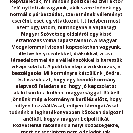
képviseletük, mi minden politikai és civil aktor
felé nyitottak vagyunk, akik szeretnének egy
normális párbeszédet, szeretnének véleményt
cserélni, esetleg vitatkozni. Itt helyben most
azért úgy látom, minthogyha a Vajdasági
Magyar Szövetség oldaláról egy kissé
elzárkózás volna tapasztalható. A Magyar
Mozgalommal viszont kapcsolatban vagyunk,
illetve helyi civilekkel, diákokkal, a civil
társadalommal és a vállalkozókkal is keressük
a kapcsolatot. A politika alapja a diskurzus, a
beszélgetés. Mi kormányra készülünk jövőre,
és hisszük azt, hogy egy leendő kormány
alapvető feladata az, hogy jó kapcsolatot
alakítson ki a külhoni magyarsággal. Rá kell
jönnünk még a kormányra kerülés előtt, hogy
milyen hozzáállással, milyen támogatással
tudnánk a leghatékonyabban közösen dolgozni
anélkül, hogy a magyar belpolitikát
közvetlenül rátolnánk a helyi közösségekre,
mert ez szerintem nem a feladatunk.