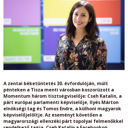
A zentai béketüntetés 30. évfordulóján, múlt
pénteken a Tisza menti városban koszorúzott a
Momentum három tisztségviselője: Cseh Katalin, a
párt európai parlamenti képviselője, Ilyés Márton
elnökségi tag és Tomos Endre, a külhoni magyarok
képviselőjelöltje. Az eseményt követően a
magyarországi ellenzéki párt topolyai felmenőkkel
rendelkező tagja, Cseh Katalin a Facebookon