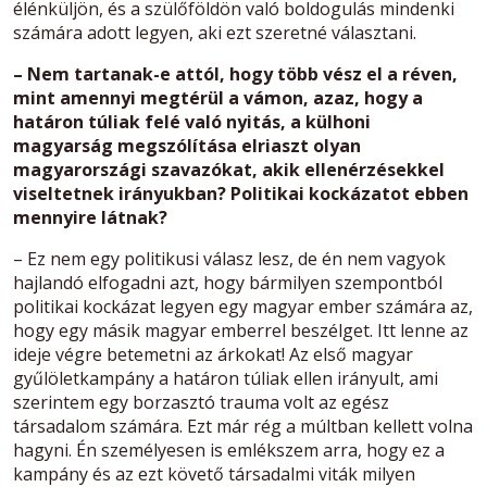
élénküljön, és a szülőföldön való boldogulás mindenki
számára adott legyen, aki ezt szeretné választani.
– Nem tartanak-e attól, hogy több vész el a réven,
mint amennyi megtérül a vámon, azaz, hogy a
határon túliak felé való nyitás, a külhoni
magyarság megszólítása elriaszt olyan
magyarországi szavazókat, akik ellenérzésekkel
viseltetnek irányukban? Politikai kockázatot ebben
mennyire látnak?
– Ez nem egy politikusi válasz lesz, de én nem vagyok
hajlandó elfogadni azt, hogy bármilyen szempontból
politikai kockázat legyen egy magyar ember számára az,
hogy egy másik magyar emberrel beszélget. Itt lenne az
ideje végre betemetni az árkokat! Az első magyar
gyűlöletkampány a határon túliak ellen irányult, ami
szerintem egy borzasztó trauma volt az egész
társadalom számára. Ezt már rég a múltban kellett volna
hagyni. Én személyesen is emlékszem arra, hogy ez a
kampány és az ezt követő társadalmi viták milyen