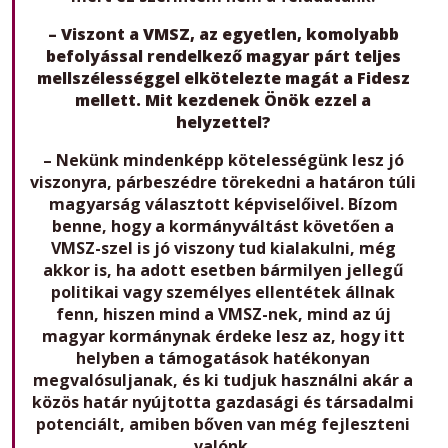
– Viszont a VMSZ, az egyetlen, komolyabb
befolyással rendelkező magyar párt teljes
mellszélességgel elkötelezte magát a Fidesz
mellett. Mit kezdenek Önök ezzel a
helyzettel?
– Nekünk mindenképp kötelességünk lesz jó
viszonyra, párbeszédre törekedni a határon túli
magyarság választott képviselőivel. Bízom
benne, hogy a kormányváltást követően a
VMSZ-szel is jó viszony tud kialakulni, még
akkor is, ha adott esetben bármilyen jellegű
politikai vagy személyes ellentétek állnak
fenn, hiszen mind a VMSZ-nek, mind az új
magyar kormánynak érdeke lesz az, hogy itt
helyben a támogatások hatékonyan
megvalósuljanak, és ki tudjuk használni akár a
közös határ nyújtotta gazdasági és társadalmi
potenciált, amiben bőven van még fejleszteni
valónk.