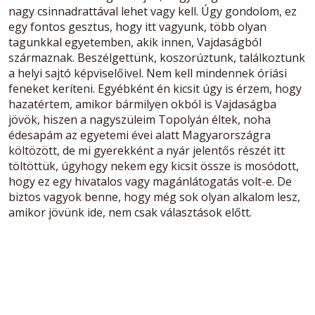
nagy csinnadrattával lehet vagy kell. Úgy gondolom, ez
egy fontos gesztus, hogy itt vagyunk, több olyan
tagunkkal egyetemben, akik innen, Vajdaságból
származnak. Beszélgettünk, koszorúztunk, találkoztunk
a helyi sajtó képviselőivel. Nem kell mindennek óriási
feneket keríteni. Egyébként én kicsit úgy is érzem, hogy
hazatértem, amikor bármilyen okból is Vajdaságba
jövök, hiszen a nagyszüleim Topolyán éltek, noha
édesapám az egyetemi évei alatt Magyarországra
költözött, de mi gyerekként a nyár jelentős részét itt
töltöttük, úgyhogy nekem egy kicsit össze is mosódott,
hogy ez egy hivatalos vagy magánlátogatás volt-e. De
biztos vagyok benne, hogy még sok olyan alkalom lesz,
amikor jövünk ide, nem csak választások előtt.