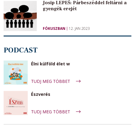
Josip LEPEŠ: Párbeszéddel feltárni a
gyengék erejét
FÓKUSZBAN
12. JAN 2023
PODCAST
Élni külföld élet w
TUDJ MEG TÖBBET
Észverés
TUDJ MEG TÖBBET