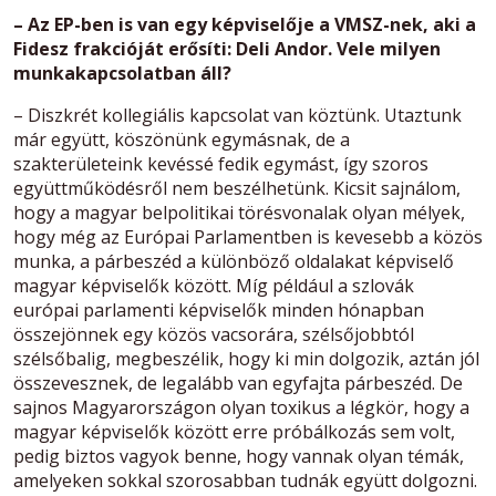
– Az EP-ben is van egy képviselője a VMSZ-nek, aki a
Fidesz frakcióját erősíti: Deli Andor. Vele milyen
munkakapcsolatban áll?
– Diszkrét kollegiális kapcsolat van köztünk. Utaztunk
már együtt, köszönünk egymásnak, de a
szakterületeink kevéssé fedik egymást, így szoros
együttműködésről nem beszélhetünk. Kicsit sajnálom,
hogy a magyar belpolitikai törésvonalak olyan mélyek,
hogy még az Európai Parlamentben is kevesebb a közös
munka, a párbeszéd a különböző oldalakat képviselő
magyar képviselők között. Míg például a szlovák
európai parlamenti képviselők minden hónapban
összejönnek egy közös vacsorára, szélsőjobbtól
szélsőbalig, megbeszélik, hogy ki min dolgozik, aztán jól
összevesznek, de legalább van egyfajta párbeszéd. De
sajnos Magyarországon olyan toxikus a légkör, hogy a
magyar képviselők között erre próbálkozás sem volt,
pedig biztos vagyok benne, hogy vannak olyan témák,
amelyeken sokkal szorosabban tudnák együtt dolgozni.