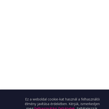
Ez a weboldal cookie-kat használ a felhasználói
élmény javítása érdekében. Kérjük, ismerkedjen
meg
Felhasználási feltételek
. Feltételezzük,