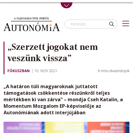
Skip to main content
„Szerzett jogokat nem
veszünk vissza”
FÓKUSZBAN
10. NOV 2021.
6
mins olvasmányok
„A határon túli magyaroknak juttatott
támogatások csökkentése részünkről teljes
mértékben ki van zárva” – mondja Cseh Katalin, a
Momentum Mozgalom EP-képviselője az
Autonómiának adott interjújában