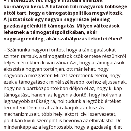
kormányra kerül. A határon túli magyarok többsége
attól tart, hogy a támogatáspolitika megváltozik.
A juttatások egy nagyon nagy része jelenleg
gazdaságélénkítő támogatás. Milyen változások
lehetnek a támogatáspolitikában, akár
nagyságrendileg, akár szabályozás tekintetében?
– Számunka nagyon fontos, hogy a támogatásokat
szinten tartsuk, a támogatások csökkentése részünkről
teljes mértékben ki van zárva. Azt, hogy a támogatások
elosztása hogyan történjen, ott már lehet, hogy
nagyobb a mozgástér. Mi azt szeretnénk elérni, hogy
ezek a támogatások minél szélesebb körhöz eljussanak,
hogy ne a pártközpontokban dőljön el az, hogy ki kap
támogatást, hanem az legyen a döntő, hogy hol van a
legnagyobb szükség rá, hol tudunk a legtöbb értéket
teremteni. Demokratizálni akarjuk az elosztás
mechanizmusait, több helyi aktort, civil szervezetet,
politikán kívüli szereplőt is bevonva az elbírálásba. De
mindenképp az a legfontosabb, hogy a gazdasági élet