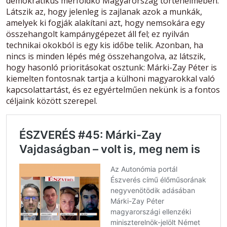
demokratikus mérföldkő Magyarország történelmében.
Látszik az, hogy jelenleg is zajlanak azok a munkák,
amelyek ki fogják alakítani azt, hogy nemsokára egy
összehangolt kampánygépezet áll fel; ez nyilván
technikai okokból is egy kis időbe telik. Azonban, ha
nincs is minden lépés még összehangolva, az látszik,
hogy hasonló prioritásokat osztunk: Márki-Zay Péter is
kiemelten fontosnak tartja a külhoni magyarokkal való
kapcsolattartást, és ez egyértelműen nekünk is a fontos
céljaink között szerepel.