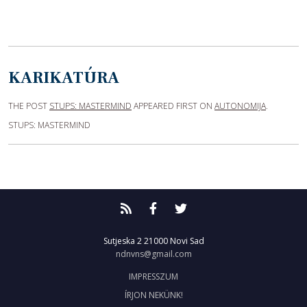
KARIKATÚRA
THE POST
STUPS: MASTERMIND
APPEARED FIRST ON
AUTONOMIJA
.
STUPS: MASTERMIND
Sutjeska 2
21000 Novi Sad
ndnvns@gmail.com
IMPRESSZUM
ÍRJON NEKÜNK!