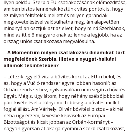
Ilyen például Szerbia EU-csatlakozásának előmozdítása,
amiben biztos lennének köztünk vitás pontok is, hogy
ez milyen feltételek mellett és milyen garanciák
megkövetelésével valósulhatna meg, ám alapvetően
mindnyájan osztjuk azt az elvet, hogy mind Szerbiának,
mind az itt élő magyaroknak az lenne a legjobb, ha az
ország uniós csatlakozása megvalósulna.
– A Momentum milyen csatlakozási dinamikát tart
megfelelőnek Szerbia, illetve a nyugat-balkáni
államok tekintetében?
– Létezik egy élő vita a bővítés körül az EU-n belül, és
az, hogy a Vučić-rendszer egyre jobban hasonlít az
Orbán-rendszerhez, nyilvánvalóan nem segíti a bővítés
ügyét. Mégis, úgy látom, hogy néhány szélsőjobboldali
párt kivételével a túlnyomó többség a bővítés mellett
foglal állást. Ám Várhelyi Olivér bővítési biztos – akinél
néha úgy érzem, kevésbé képviseli az Európai
Bizottságot és kicsit jobban az Orbán-kormányt –
nagyon gyorsan át akarja nyomni a szerb csatlakozást,