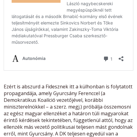
Ezért is abszurd a Fidesznek itt a külhonban is folytatott
propagandája, amely Gyurcsány Ferenccel (a
Demokratikus Koalíció vezetőjével, korábbi
miniszterelnökkel – a szerz. megj.) próbálja összemosni
az egész magyar ellenzéket a határon túli magyarokat
érintő kérdések tekintetében, függetlenül attól, hogy az
ellenzék más vezető politikusai teljesen mást gondolnak
erről, mint Gyurcsány. A DK teljesen egyedül van a