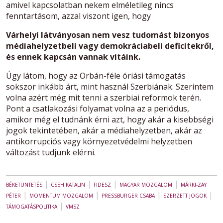
amivel kapcsolatban nekem elméletileg nincs
fenntartásom, azzal viszont igen, hogy
Várhelyi látványosan nem vesz tudomást bizonyos
médiahelyzetbeli vagy demokráciabeli deficitekről,
és ennek kapcsán vannak vitáink.
Úgy látom, hogy az Orbán-féle óriási támogatás
sokszor inkább árt, mint használ Szerbiának. Szerintem
volna azért még mit tenni a szerbiai reformok terén.
Pont a csatlakozási folyamat volna az a periódus,
amikor még el tudnánk érni azt, hogy akár a kisebbségi
jogok tekintetében, akár a médiahelyzetben, akár az
antikorrupciós vagy környezetvédelmi helyzetben
változást tudjunk elérni.
|
|
|
|
BÉKETÜNTETÉS
CSEH KATALIN
FIDESZ
MAGYAR MOZGALOM
MÁRKI-ZAY
|
|
|
|
PÉTER
MOMENTUM MOZGALOM
PRESSBURGER CSABA
SZERZETT JOGOK
|
TÁMOGATÁSPOLITIKA
VMSZ