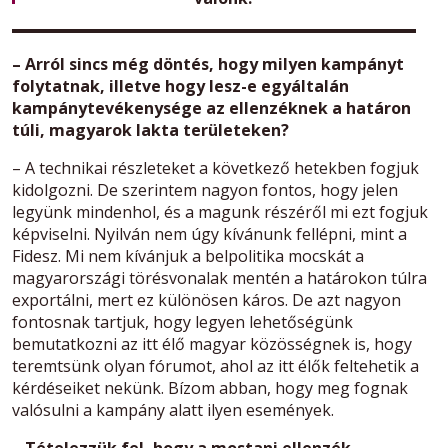
– Arról sincs még döntés, hogy milyen kampányt
folytatnak, illetve hogy lesz-e egyáltalán
kampánytevékenysége az ellenzéknek a határon
túli, magyarok lakta területeken?
– A technikai részleteket a következő hetekben fogjuk
kidolgozni. De szerintem nagyon fontos, hogy jelen
legyünk mindenhol, és a magunk részéről mi ezt fogjuk
képviselni. Nyilván nem úgy kívánunk fellépni, mint a
Fidesz. Mi nem kívánjuk a belpolitika mocskát a
magyarországi törésvonalak mentén a határokon túlra
exportálni, mert ez különösen káros. De azt nagyon
fontosnak tartjuk, hogy legyen lehetőségünk
bemutatkozni az itt élő magyar közösségnek is, hogy
teremtsünk olyan fórumot, ahol az itt élők feltehetik a
kérdéseiket nekünk. Bízom abban, hogy meg fognak
valósulni a kampány alatt ilyen események.
– Tételezzük fel, hogy a mostani ellenzék