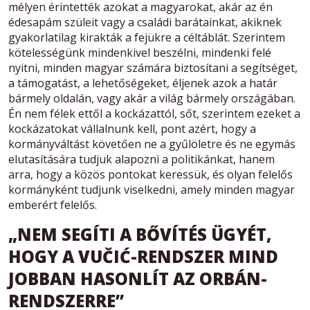
mélyen érintették azokat a magyarokat, akár az én
édesapám szüleit vagy a családi barátainkat, akiknek
gyakorlatilag kirakták a fejükre a céltáblát. Szerintem
kötelességünk mindenkivel beszélni, mindenki felé
nyitni, minden magyar számára biztosítani a segítséget,
a támogatást, a lehetőségeket, éljenek azok a határ
bármely oldalán, vagy akár a világ bármely országában.
Én nem félek ettől a kockázattól, sőt, szerintem ezeket a
kockázatokat vállalnunk kell, pont azért, hogy a
kormányváltást követően ne a gyűlöletre és ne egymás
elutasítására tudjuk alapozni a politikánkat, hanem
arra, hogy a közös pontokat keressük, és olyan felelős
kormányként tudjunk viselkedni, amely minden magyar
emberért felelős.
„NEM SEGÍTI A BŐVÍTÉS ÜGYÉT,
HOGY A VUČIĆ-RENDSZER MIND
JOBBAN HASONLÍT AZ ORBÁN-
RENDSZERRE”