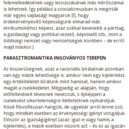
felemelkedésének vagy lecsúszásának más mérőszámai
is lehetnek. Így például a szocializmusban is megírták
már egyes vajdasági magyarok [!], hogy
érdekérvényesítő képességünk elmarad más
etnikumokéhoz képest, azaz sokkal kevesebb a párttag,
a gazdasági vagy politikai vezető, képviselő stb., mint a
többségi nemzet vagy nemzetiségek körében – de erről
majd máskor.)
PARASZTROMANTIKA INGOVÁNYOS TEREPEN
Az ésszerűségnek, azaz a racionális bírálatnak azonban
van egy másik lehetősége is: amikor nem egy kijelentést,
egy értékítéletet bírálunk mint hamisat, hanem amikor
magát a cselekedetet. Mégpedig az alapján, hogy
előfeltevéseit tévesnek nevezzük, s ilyképpen a
cselekvést sikertelenségre ítéltetettnek nyilvánítjuk.
Kissé filozofikusan hangzik, de ugyebár arról lenne szó,
hogy mindkét esetben az érvényességi igényt vizsgáljuk.
Először az igazságigényt (azaz: igaz-e vagy hamis a
kijelentés), a másik esetben viszont azt – és ez az igazán