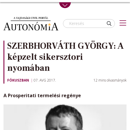
Skip to main content
SZERBHORVÁTH GYÖRGY: A
képzelt sikersztori
nyomában
FÓKUSZBAN
07. AVG 2017.
12
mins olvasmányok
A Prosperitati termelési regénye