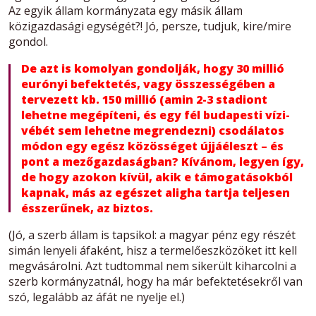
Az egyik állam kormányzata egy másik állam
közigazdasági egységét?! Jó, persze, tudjuk, kire/mire
gondol.
De azt is komolyan gondolják, hogy 30 millió
eurónyi befektetés, vagy összességében a
tervezett kb. 150 millió (amin 2-3 stadiont
lehetne megépíteni, és egy fél budapesti vízi-
vébét sem lehetne megrendezni) csodálatos
módon egy egész közösséget újjáéleszt – és
pont a mezőgazdaságban? Kívánom, legyen így,
de hogy azokon kívül, akik e támogatásokból
kapnak, más az egészet aligha tartja teljesen
ésszerűnek, az biztos.
(Jó, a szerb állam is tapsikol: a magyar pénz egy részét
simán lenyeli áfaként, hisz a termelőeszközöket itt kell
megvásárolni. Azt tudtommal nem sikerült kiharcolni a
szerb kormányzatnál, hogy ha már befektetésekről van
szó, legalább az áfát ne nyelje el.)