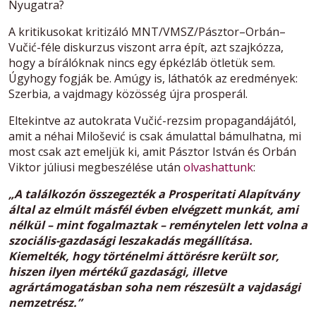
Nyugatra?
A kritikusokat kritizáló MNT/VMSZ/Pásztor–Orbán–
Vučić-féle diskurzus viszont arra épít, azt szajkózza,
hogy a bírálóknak nincs egy épkézláb ötletük sem.
Úgyhogy fogják be. Amúgy is, láthatók az eredmények:
Szerbia, a vajdmagy közösség újra prosperál.
Eltekintve az autokrata Vučić-rezsim propagandájától,
amit a néhai Milošević is csak ámulattal bámulhatna, mi
most csak azt emeljük ki, amit Pásztor István és Orbán
Viktor júliusi megbeszélése után
olvashattunk
:
„A találkozón összegezték a Prosperitati Alapítvány
által az elmúlt másfél évben elvégzett munkát, ami
nélkül – mint fogalmaztak – reménytelen lett volna a
szociális-gazdasági leszakadás megállítása.
Kiemelték, hogy történelmi áttörésre került sor,
hiszen ilyen mértékű gazdasági, illetve
agrártámogatásban soha nem részesült a vajdasági
nemzetrész.”