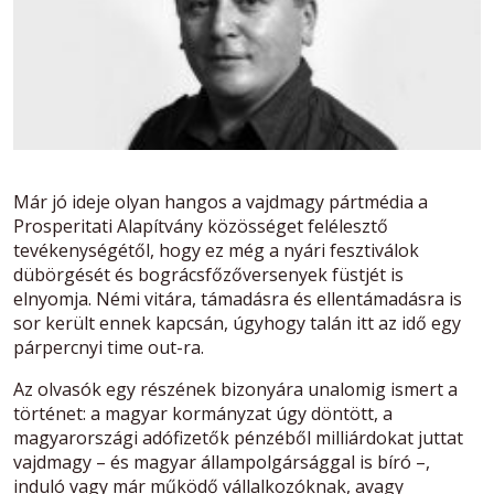
Már jó ideje olyan hangos a vajdmagy pártmédia a
Prosperitati Alapítvány közösséget felélesztő
tevékenységétől, hogy ez még a nyári fesztiválok
dübörgését és bográcsfőzőversenyek füstjét is
elnyomja. Némi vitára, támadásra és ellentámadásra is
sor került ennek kapcsán, úgyhogy talán itt az idő egy
párpercnyi time out-ra.
Az olvasók egy részének bizonyára unalomig ismert a
történet: a magyar kormányzat úgy döntött, a
magyarországi adófizetők pénzéből milliárdokat juttat
vajdmagy – és magyar állampolgársággal is bíró –,
induló vagy már működő vállalkozóknak, avagy