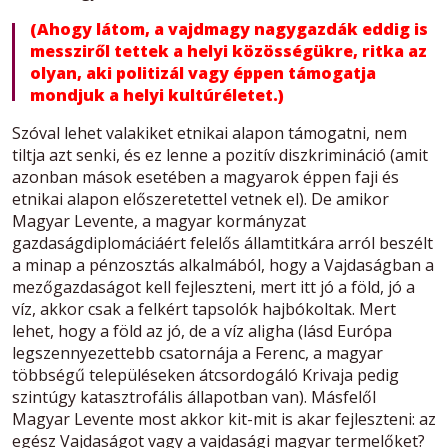
(Ahogy látom, a vajdmagy nagygazdák eddig is
messziről tettek a helyi közösségükre, ritka az
olyan, aki politizál vagy éppen támogatja
mondjuk a helyi kultúréletet.)
Szóval lehet valakiket etnikai alapon támogatni, nem
tiltja azt senki, és ez lenne a pozitív diszkrimináció (amit
azonban mások esetében a magyarok éppen faji és
etnikai alapon előszeretettel vetnek el). De amikor
Magyar Levente, a magyar kormányzat
gazdaságdiplomáciáért felelős államtitkára arról beszélt
a minap a pénzosztás alkalmából, hogy a Vajdaságban a
mezőgazdaságot kell fejleszteni, mert itt jó a föld, jó a
víz, akkor csak a felkért tapsolók hajbókoltak. Mert
lehet, hogy a föld az jó, de a víz aligha (lásd Európa
legszennyezettebb csatornája a Ferenc, a magyar
többségű településeken átcsordogáló Krivaja pedig
szintúgy katasztrofális állapotban van). Másfelől
Magyar Levente most akkor kit-mit is akar fejleszteni: az
egész Vajdaságot vagy a vajdasági magyar termelőket?