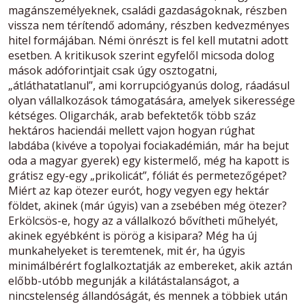
magánszemélyeknek, családi gazdaságoknak, részben
vissza nem térítendő adomány, részben kedvezményes
hitel formájában. Némi önrészt is fel kell mutatni adott
esetben. A kritikusok szerint egyfelől micsoda dolog
mások adóforintjait csak úgy osztogatni,
„átláthatatlanul”, ami korrupciógyanús dolog, ráadásul
olyan vállalkozások támogatására, amelyek sikeressége
kétséges. Oligarchák, arab befektetők több száz
hektáros haciendái mellett vajon hogyan rúghat
labdába (kivéve a topolyai fociakadémián, már ha bejut
oda a magyar gyerek) egy kistermelő, még ha kapott is
grátisz egy-egy „prikolicát”, fóliát és permetezőgépet?
Miért az kap ötezer eurót, hogy vegyen egy hektár
földet, akinek (már úgyis) van a zsebében még ötezer?
Erkölcsös-e, hogy az a vállalkozó bővítheti műhelyét,
akinek egyébként is pörög a kisipara? Még ha új
munkahelyeket is teremtenek, mit ér, ha úgyis
minimálbérért foglalkoztatják az embereket, akik aztán
előbb-utóbb megunják a kilátástalanságot, a
nincstelenség állandóságát, és mennek a többiek után