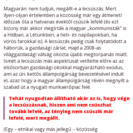
Magyarán: nem tudjuk, megállt-e a lecsúszás. Mert
ilyen-olyan értelemben a közösség már egy átmeneti
időszak óta a hatvanas évektől csúszik lefelé (és ezt
bizony már akkor megírták a magyar „kommunisták” is
a Hídban, a Létünkben, a heti- és napilapokban, ha
vörös farokkal is). A lecsúszás pedig csak folytatódott a
háborúk, a gazdasági zárlat, majd a 2008-as
világgazdasági válság okozta újabb megtorpanás miatt.
Ismét a lecsúszás más aspektusát vetítette előre az az
elsősorban gazdasági okokkal magyarázható exodus,
ami az ún. kettős állampolgárság bevezetésével indult
el, azaz hogy a magyar állampolgárság révén megnyílt a
szabad út a nyugati munkaerőpiac felé.
Tehát nyugodtan állítható akár az is, hogy vége
a lecsúszásnak, hiszen ami nem csúszhat
tovább lefelé, az tényleg nem csúszik már
lefelé, mert megállt.
(Egy – etnikai vagy más jellegű – közösség