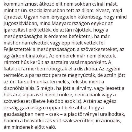
kommunizmust átkozó elit nem sokban csinál mást,
mint az ún. szocializmusban tett az állam: elvesz, majd
újraoszt. Ugyan nem lényegtelen különbség, hogy mind
Jugoszláviában, mind Magyarországon egykor az
iparosítást erőltették, de aztán rájöttek, hogy a
mezőgazdaságba is érdemes befektetni, ha már
máshonnan elvettek vagy épp hitelt vettek fel.
Fejlesztették a mezőgazdaságot, a szövetkezeteket, az
agrárkombinátokat. Az emberek már nem éheztek,
rántott hús került az asztalra vasárnaponként. A
fiatalok farmerben robogtak el a diszkóba. Az egyéni
termelőt, a parasztot persze megnyúzták, de aztán jött
az ún. társultmunka-termelés, felesbe ment a
disznóhizlalás. S mégis, ha jött a járvány, vagy leesett a
hús ára, a paraszt ment tönkre, nem a bank vagy a
szövetkezet (illetve később azok is). Aztán az egész
ország gazdasága roppant bele abba, hogy a
gazdaságban nem – csak – a piac törvényei uralkodtak,
hanem a beavatkozás volt szakszerűtlen, irracionális,
ám mindenek előtt való.