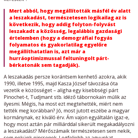
Mert abból, hogy megállították másfél év alatt
a leszakadást, természetesen logikailag az is
következik, hogy addig folyton-folyvást
leszakadt a közösség, legalábbis gazdasági
értelemben (hogy a demográfiai fogyás
folyamatos és gyakorlatilag egyelőre
megállíthatatlan is, azt már a
hurráoptimizmussal feltuningolt párt-
bérkatonák sem tagadják).
A leszakadás persze korántsem kenhető azokra, akik
1990, illetve 1995, majd Kasza József távozása óta
vezetik e közösséget – aligha egy kisebbségi párt
Pinochet-t, Tudjmant stb. idéző tábornokain múlik az
ilyesmi. Mégis, ha most ezt megtehették, miért nem
tették meg korábban? Jó, most jutott eszébe a magyar
kormánynak, ez kiváló érv. Ám vajon egyáltalán igaz-e,
hogy most aztán pár milliárddal sikerült megakadályozni
a leszakadást? Mérőszámaik természetesen sem nekik,
sem nekünk nincsenek. Legfeljebb az agyunkat