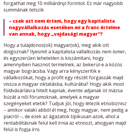
forgathat meg 10 milliárdnyi forintot. Ez már nagyobb
summának tetszik
– csak azt nem értem, hogy egy kapitalista
nagyvállalkozás esetében mi a franc értelme
van annak, hogy „vajdasági magyar”?
Hogy a tulajdonos(ok) magyar(ok), meg akik ott
dolgoznak? Ilyesmit a kapitalista vállalkozás nem ismer,
és egyszerűen lehetetlen is kiszámítani, hogy
amennyiben hasznot termelnek, az bekerül-e a közös
magyar bográcsba. Vagy arra kényszerítik e
vállalkozókat, hogy a profit egy részét forgassák majd
vissza a magyar oktatásba, kultúrába? Hogy akik most
földvásárlásra hitelt kapnak, évente adjanak öt mázsa
búzát a női fórumoknak, amelyek a magyar
szegényeket etetik? Tudjuk jól, hogy létezik etnobiznisz
– amikor valaki abból él meg, hogy magyar, nem pedig a
piacról –, de ezek az ágazatok tipikusan azok, ahol a
rentabilitásnak felül kell írnia az etnoszt, ahogyan majd
felül is fogja írni.