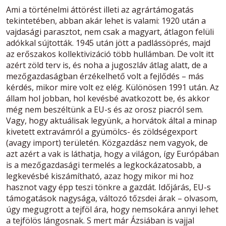
Ami a történelmi áttörést illeti az agrártámogatás
tekintetében, abban akár lehet is valami: 1920 után a
vajdasági parasztot, nem csak a magyart, átlagon felüli
adókkal sújtották. 1945 után jött a padlássöprés, majd
az erőszakos kollektivizáció több hullámban. De volt itt
azért zöld terv is, és noha a jugoszláv átlag alatt, de a
mezőgazdaságban érzékelhető volt a fejlődés – más
kérdés, mikor mire volt ez elég. Különösen 1991 után. Az
állam hol jobban, hol kevésbé avatkozott be, és akkor
még nem beszéltünk a EU-s és az orosz piacról sem.
Vagy, hogy aktuálisak legyünk, a horvátok által a minap
kivetett extravámról a gyümölcs- és zöldségexport
(avagy import) területén. Közgazdász nem vagyok, de
azt azért a vak is láthatja, hogy a világon, így Európában
is a mezőgazdasági termelés a legkockázatosabb, a
legkevésbé kiszámítható, azaz hogy mikor mi hoz
hasznot vagy épp teszi tönkre a gazdát. Időjárás, EU-s
támogatások nagysága, változó tőzsdei árak – olvasom,
úgy megugrott a tejföl ára, hogy nemsokára annyi lehet
a tejfölös lángosnak. S mert már Ázsiában is vajjal