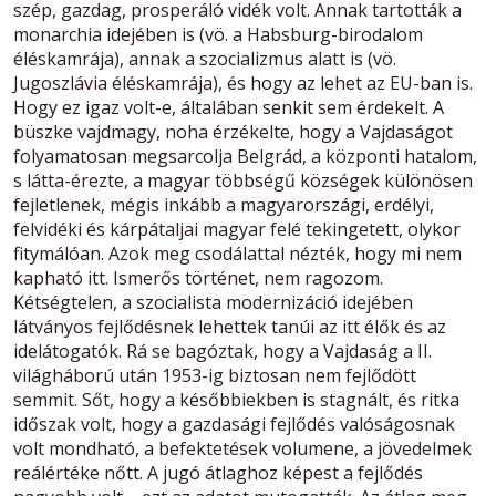
szép, gazdag, prosperáló vidék volt. Annak tartották a
monarchia idejében is (vö. a Habsburg-birodalom
éléskamrája), annak a szocializmus alatt is (vö.
Jugoszlávia éléskamrája), és hogy az lehet az EU-ban is.
Hogy ez igaz volt-e, általában senkit sem érdekelt. A
büszke vajdmagy, noha érzékelte, hogy a Vajdaságot
folyamatosan megsarcolja Belgrád, a központi hatalom,
s látta-érezte, a magyar többségű községek különösen
fejletlenek, mégis inkább a magyarországi, erdélyi,
felvidéki és kárpátaljai magyar felé tekingetett, olykor
fitymálóan. Azok meg csodálattal nézték, hogy mi nem
kapható itt. Ismerős történet, nem ragozom.
Kétségtelen, a szocialista modernizáció idejében
látványos fejlődésnek lehettek tanúi az itt élők és az
idelátogatók. Rá se bagóztak, hogy a Vajdaság a II.
világháború után 1953-ig biztosan nem fejlődött
semmit. Sőt, hogy a későbbiekben is stagnált, és ritka
időszak volt, hogy a gazdasági fejlődés valóságosnak
volt mondható, a befektetések volumene, a jövedelmek
reálértéke nőtt. A jugó átlaghoz képest a fejlődés