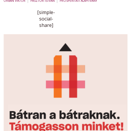
|
|
ORBÁN VIKTOR
PÁSZTOR ISTVÁN
PROSPERITATI ALAPÍTVÁNY
[simple-
social-
share]