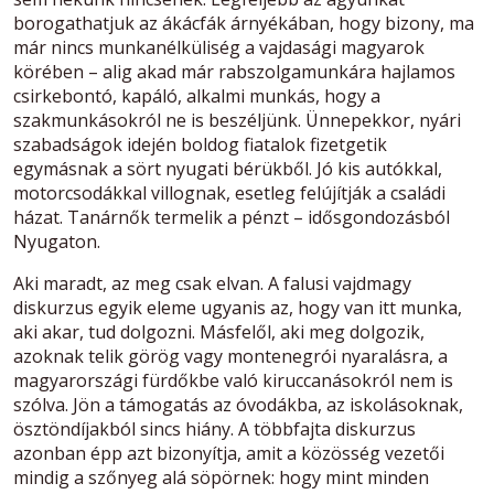
borogathatjuk az ákácfák árnyékában, hogy bizony, ma
már nincs munkanélküliség a vajdasági magyarok
körében – alig akad már rabszolgamunkára hajlamos
csirkebontó, kapáló, alkalmi munkás, hogy a
szakmunkásokról ne is beszéljünk. Ünnepekkor, nyári
szabadságok idején boldog fiatalok fizetgetik
egymásnak a sört nyugati bérükből. Jó kis autókkal,
motorcsodákkal villognak, esetleg felújítják a családi
házat. Tanárnők termelik a pénzt – idősgondozásból
Nyugaton.
Aki maradt, az meg csak elvan. A falusi vajdmagy
diskurzus egyik eleme ugyanis az, hogy van itt munka,
aki akar, tud dolgozni. Másfelől, aki meg dolgozik,
azoknak telik görög vagy montenegrói nyaralásra, a
magyarországi fürdőkbe való kiruccanásokról nem is
szólva. Jön a támogatás az óvodákba, az iskolásoknak,
ösztöndíjakból sincs hiány. A többfajta diskurzus
azonban épp azt bizonyítja, amit a közösség vezetői
mindig a szőnyeg alá söpörnek: hogy mint minden