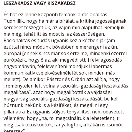
LESZAKADSZ VAGY KISZAKADSZ
És hát ez lenne központi témánk: a racionalitás.
Tudniillik, hogy ha már a bírálat, a kritika jogosságának
kérdését feszegetjük, az vajon min alapulhat. Reméljük:
ma még, tehát itt és most is, az ésszerűségen.
Racionalitás és tudás ugyanis kéz a kézben jár (ám
ezúttal nincs módunk bővebben elmerengeni az ún.
európai [ennek sincs már sok értelme, mindenki ezerrel
európázik, hogy ő az, aki megvédi stb.] felvilágosodás
hagyományán, feleleveníteni mondjuk Habermas
kommunikatív cselekvéselméletét sok minden más
mellett). De amikor Pásztor és Orbán azt állítja, hogy
„reménytelen lett volna a szociális-gazdasági leszakadás
megállítása”, azaz hogy megállították a vajdasági
magyarság szociális-gazdasági leszakadását, be kell
húznunk nekünk is a kéziféket, és megállni egy
pillanatra. Ez ugyanis súlyos tényállítás, nem odavetett
vélemény, hogy „na, mi megcsináltuk a lehetetlent, ti
meg csak okoskodtok, fanyalogtok, a kákán is csomót
kerestek”.