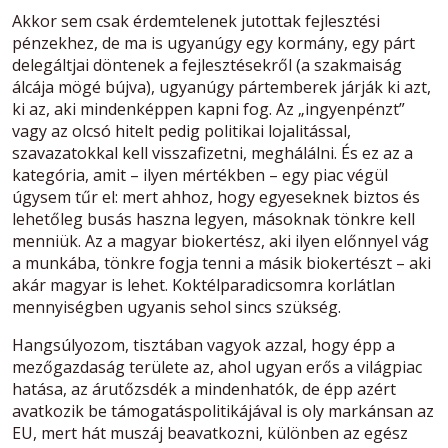
Akkor sem csak érdemtelenek jutottak fejlesztési
pénzekhez, de ma is ugyanúgy egy kormány, egy párt
delegáltjai döntenek a fejlesztésekről (a szakmaiság
álcája mögé bújva), ugyanúgy pártemberek járják ki azt,
ki az, aki mindenképpen kapni fog. Az „ingyenpénzt”
vagy az olcsó hitelt pedig politikai lojalitással,
szavazatokkal kell visszafizetni, meghálálni. És ez az a
kategória, amit – ilyen mértékben – egy piac végül
úgysem tűr el: mert ahhoz, hogy egyeseknek biztos és
lehetőleg busás haszna legyen, másoknak tönkre kell
menniük. Az a magyar biokertész, aki ilyen előnnyel vág
a munkába, tönkre fogja tenni a másik biokertészt – aki
akár magyar is lehet. Koktélparadicsomra korlátlan
mennyiségben ugyanis sehol sincs szükség.
Hangsúlyozom, tisztában vagyok azzal, hogy épp a
mezőgazdaság területe az, ahol ugyan erős a világpiac
hatása, az árutőzsdék a mindenhatók, de épp azért
avatkozik be támogatáspolitikájával is oly markánsan az
EU, mert hát muszáj beavatkozni, különben az egész