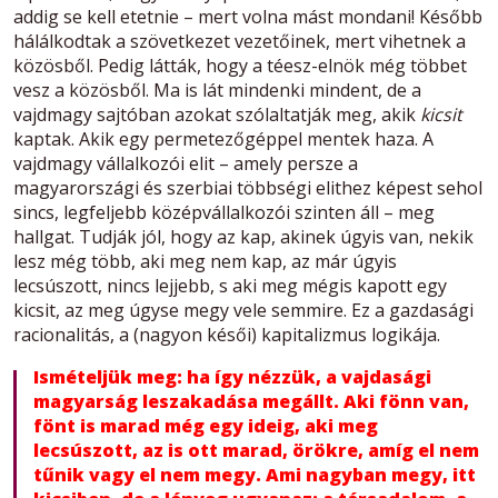
addig se kell etetnie – mert volna mást mondani! Később
hálálkodtak a szövetkezet vezetőinek, mert vihetnek a
közösből. Pedig látták, hogy a téesz-elnök még többet
vesz a közösből. Ma is lát mindenki mindent, de a
vajdmagy sajtóban azokat szólaltatják meg, akik
kicsit
kaptak. Akik egy permetezőgéppel mentek haza. A
vajdmagy vállalkozói elit – amely persze a
magyarországi és szerbiai többségi elithez képest sehol
sincs, legfeljebb középvállalkozói szinten áll – meg
hallgat. Tudják jól, hogy az kap, akinek úgyis van, nekik
lesz még több, aki meg nem kap, az már úgyis
lecsúszott, nincs lejjebb, s aki meg mégis kapott egy
kicsit, az meg úgyse megy vele semmire. Ez a gazdasági
racionalitás, a (nagyon késői) kapitalizmus logikája.
Ismételjük meg: ha így nézzük, a vajdasági
magyarság leszakadása megállt. Aki fönn van,
fönt is marad még egy ideig, aki meg
lecsúszott, az is ott marad, örökre, amíg el nem
tűnik vagy el nem megy. Ami nagyban megy, itt