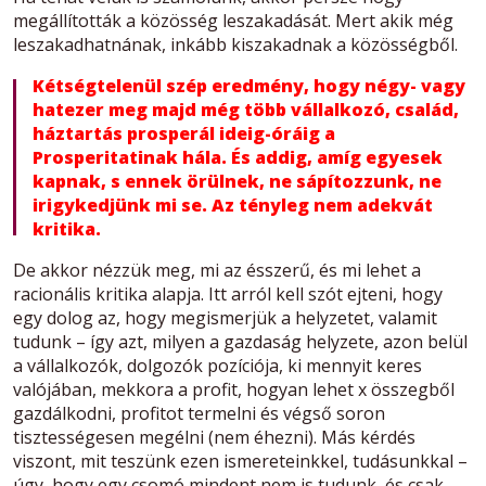
megállították a közösség leszakadását. Mert akik még
leszakadhatnának, inkább kiszakadnak a közösségből.
Kétségtelenül szép eredmény, hogy négy- vagy
hatezer meg majd még több vállalkozó, család,
háztartás prosperál ideig-óráig a
Prosperitatinak hála. És addig, amíg egyesek
kapnak, s ennek örülnek, ne sápítozzunk, ne
irigykedjünk mi se. Az tényleg nem adekvát
kritika.
De akkor nézzük meg, mi az ésszerű, és mi lehet a
racionális kritika alapja. Itt arról kell szót ejteni, hogy
egy dolog az, hogy megismerjük a helyzetet, valamit
tudunk – így azt, milyen a gazdaság helyzete, azon belül
a vállalkozók, dolgozók pozíciója, ki mennyit keres
valójában, mekkora a profit, hogyan lehet x összegből
gazdálkodni, profitot termelni és végső soron
tisztességesen megélni (nem éhezni). Más kérdés
viszont, mit teszünk ezen ismereteinkkel, tudásunkkal –
úgy, hogy egy csomó mindent nem is tudunk, és csak