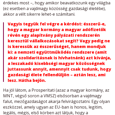
érdekes most –, hogy amikor beavatkozunk egy világba
(ez esetben a vajdmagy közösség gazdasági életébe),
akkor a vélt sikerre lehet-e számítani.
Vagyis tegyük fel végre a kérdést: ésszerű-e,
hogy a magyar kormány a magyar adófizetők
révén egy alapítvány pályázati rendszerén
keresztül vállalkozásokat segít? Vagy pedig ne
is keressük az ésszerűséget, hanem mondjuk
ki: a nemzeti együttműködés rendszere (amit
akár szolidaritásnak is hívhatnánk) azt kívánja,
a leszakadó kisebbségi magyar közösségnek
juttassunk annyit, amennyit csak tudunk, hogy
gazdasági élete fellendüljön – aztán lesz, ami
lesz. Hátha bejön.
Ha jól látom, a Prosperitati (azaz a magyar kormány, az
MNT, végső soron a VMSZ) elsősorban a vajdmagy
falut, mezőgazdaságot akarja felvirágoztatni. Egy olyan
eszközzel, amely ugyan az EU-ban is honos, legitim,
legális, mégis, első körben azt látjuk, hogy a