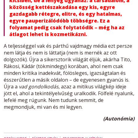
kicsiben, de a lényeg ugyanaz: a társadalom, a
közösség kettészakadása egy kis, egyre
gazdagabb rétegre, elitre, és egy hatalmas,
egyre pauperizálódóbb többségre. Ez a
folyamat pedig csak folytatódik – még ha az
átlagot lehet is kozmetikázni.
A teljességgel vak és párthű vajdmagy média ezt persze
nem látja és nem is láttatja (nem is mernék az ott
dolgozók). Újra a sikersztorik világát éljük, akárha Tito,
Rákosi, Kádár (tökmindegy) korában, ahol nem csak
minden kritika inadekvát, fölösleges, igazságtalan és
ésszerűtlen a másik oldalon – de egyenesen gyanús is.
Újra a
vad gondolkodás
, azaz a mitikus világkép ideje
jött el, ahol a tekintélyelvűség uralkodik. Fölfelé nyalunk,
lefelé meg rúgunk. Nem tudunk semmit, de
megmondjuk, mi van és mi legyen.
(Autonómia)