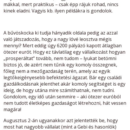
mákkal, mert praktikus – csak épp rájuk rohad, nincs
kinek eladni. Vagyis kb. ilyen példákra is gondolok.
A bűvöskocka ki tudja hányadik oldala pedig az azzal
való játszadozás, hogy a nagy lóvé leosztva mégis
mennyi? Mert eddig úgy 6200 pályázó kapott átlagban
ötezer eurót. Hogy ez távlatilag egy vállalkozást hogyan
„prosperáltat” tovább, nem tudom – lyukat betömni
biztos jó, de azért nem tűnik egy komoly összegnek,
főleg nem a mezőgazdaság terén, amely az egyik
legtőkeigényesebb befektetési ágazat. Bár egy családi
gazdálkodásnak jelenthet akár komoly segítséget is egy
ideig, de hogy utána mire számíthatnak, nem tudni.
Gondolom, egy idő után semmire – aki ötezer euróból
nem tudott életképes gazdaságot létrehozni, hát vessen
magára!
Augusztus 2-án ugyanakkor azt jelentették be, hogy
most hat nagyobb vállalat (mint a Gebi és hasonlók)