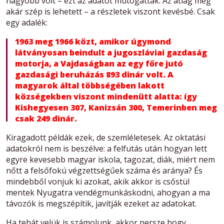
nagyobb volt – ezt az adatot mutogatták. Az átlag meg
akár szép is lehetett – a részletek viszont kevésbé. Csak
egy adalék:
1963 meg 1966 közt, amikor úgymond
látványosan beindult a jugoszláviai gazdaság
motorja, a Vajdaságban az egy főre jutó
gazdasági beruházás 893 dinár volt. A
magyarok által többségében lakott
községekben viszont mindenütt alatta: így
Kishegyesen 307, Kanizsán 300, Temerinben meg
csak 249 dinár.
Kiragadott példák ezek, de szemléletesek. Az oktatási
adatokról nem is beszélve: a felfutás után hogyan lett
egyre kevesebb magyar iskola, tagozat, diák, miért nem
nőtt a felsőfokú végzettségűek száma és aránya? És
mindebből vonjuk ki azokat, akik akkor is csőstül
mentek Nyugatra vendégmunkáskodni, ahogyan a ma
távozók is megszépítik, javítják ezeket az adatokat.
Ha tehát velük is számolunk, akkor persze hogy