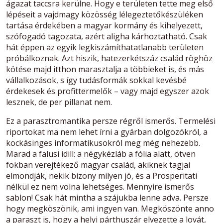
ágazat taccsra kerülne. Hogy e területen tette meg első
lépéseit a vajdmagy közösség lélegeztetőkészüléken
tartása érdekében a magyar kormány és kihelyezett,
szófogadó tagozata, azért aligha kárhoztatható. Csak
hát éppen az egyik legkiszámíthatatlanabb területen
próbálkoznak. Azt hiszik, hatezerkétszáz család röghöz
kötése majd itthon marasztalja a többieket is, és más
vállalkozások, s így tudásformák sokkal kevésbé
érdekesek és profittermelők – vagy majd egyszer azok
lesznek, de per pillanat nem.
Ez a parasztromantika persze régről ismerős. Termelési
riportokat ma nem lehet írni a gyárban dolgozókról, a
kockásinges informatikusokról meg még nehezebb.
Marad a falusi idill: a négykézláb a fólia alatt, ötven
fokban verejtékező magyar család, akiknek tagjai
elmondják, nekik bizony milyen jó, és a Prosperitati
nélkül ez nem volna lehetséges. Mennyire ismerős
sablon! Csak hát mintha a szájukba lenne adva. Persze
hogy megköszönik, ami ingyen van. Megköszönte anno
a paraszt is, hogy a helyi párthuszár elvezette a lovát,