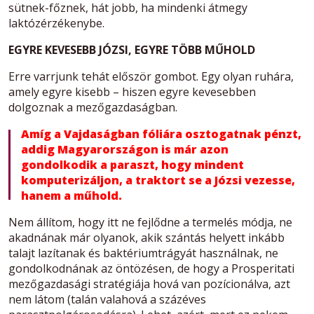
sütnek-főznek, hát jobb, ha mindenki átmegy
laktózérzékenybe.
EGYRE KEVESEBB JÓZSI, EGYRE TÖBB MŰHOLD
Erre varrjunk tehát először gombot. Egy olyan ruhára,
amely egyre kisebb – hiszen egyre kevesebben
dolgoznak a mezőgazdaságban.
Amíg a Vajdaságban fóliára osztogatnak pénzt,
addig Magyarországon is már azon
gondolkodik a paraszt, hogy mindent
komputerizáljon, a traktort se a Józsi vezesse,
hanem a műhold.
Nem állítom, hogy itt ne fejlődne a termelés módja, ne
akadnának már olyanok, akik szántás helyett inkább
talajt lazítanak és baktériumtrágyát használnak, ne
gondolkodnának az öntözésen, de hogy a Prosperitati
mezőgazdasági stratégiája hová van pozícionálva, azt
nem látom (talán valahová a százéves