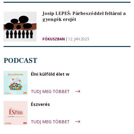
Josip LEPEŠ: Párbeszéddel feltárni a
gyengék erejét
FÓKUSZBAN
12. JAN 2023
PODCAST
Élni külföld élet w
TUDJ MEG TÖBBET
Észverés
TUDJ MEG TÖBBET