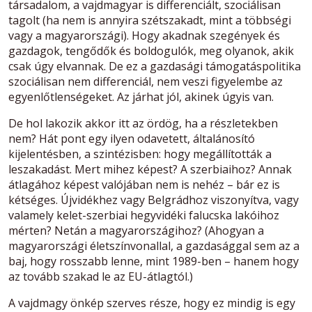
társadalom, a vajdmagyar is differenciált, szociálisan
tagolt (ha nem is annyira szétszakadt, mint a többségi
vagy a magyarországi). Hogy akadnak szegények és
gazdagok, tengődők és boldogulók, meg olyanok, akik
csak úgy elvannak. De ez a gazdasági támogatáspolitika
szociálisan nem differenciál, nem veszi figyelembe az
egyenlőtlenségeket. Az járhat jól, akinek úgyis van.
De hol lakozik akkor itt az ördög, ha a részletekben
nem? Hát pont egy ilyen odavetett, általánosító
kijelentésben, a szintézisben: hogy megállították a
leszakadást. Mert mihez képest? A szerbiaihoz? Annak
átlagához képest valójában nem is nehéz – bár ez is
kétséges. Újvidékhez vagy Belgrádhoz viszonyítva, vagy
valamely kelet-szerbiai hegyvidéki falucska lakóihoz
mérten? Netán a magyarországihoz? (Ahogyan a
magyarországi életszínvonallal, a gazdasággal sem az a
baj, hogy rosszabb lenne, mint 1989-ben – hanem hogy
az tovább szakad le az EU-átlagtól.)
A vajdmagy önkép szerves része, hogy ez mindig is egy