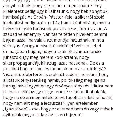
annyit tudunk, hogy sok mindent nem tudunk. Egy
kijelentést pedig úgy bírálhatunk, hogy bebizonyítjuk
hamisságát. Az Orbán–Pásztor-féle, a sikerről szóló
kijelentést pedig azért nehéz hamisként bírálni, mert a
helyzetről való tudásunk provizórikus, bizonytalan. A
szabad véleménynyilvánítás feltétlen híveként semmi
bajom azzal, ha valaki azt mondja: hazudnak, mint a
vízfolyás. Ahogyan híveik értékítéletével sem lehet
önmagában bajom, hogy ti. csak ők az igazmondó
juhászok. Így meg merem kockáztatni, hogy
sikerpropagandájuk hazug, azaz hazudnak. De ez a
politikai harc terepe, és mondjuk nem a szociológiáé.
Viszont utóbbi terén is csak azt tudom mondani, hogy
állításuk tényszerűleg hamis, politikailag meg igenis
hazug, mivel egyetlen egy érvényes tényt és állítást nem
tudnak mellé avagy mögé tenni. Erre mondhatják ők,
hogy na de én meg miféle tényt tudok amellett felhozni,
hogy nem állt meg a lecsúszás? Ilyen értelemben
„igazuk van” – csakhogy ez esetben nem én vagy mások
nyitottuk meg a diskurzus ezen fejezetét.