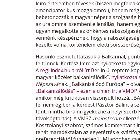
leíró értelemben tévesek (hiszen megfeledk
emancipatorikus mozgalomról), hanem még n
bebetonozzák a magyar népet a szolgaság h
az uralommal szembeni ellenállás, hanem egy
ugyan megalkotta az önkéntes rabszolgasá
vennénk készpénznek, hogy a rabszolgaságo
kezelte volna, történelemfeletti sorsszerűsé
Hasonló eszmefuttatások a Balkánnal, ponto
feltűnnek. Kertész Imre azt nyilatkozta egy
A
régi index.hu arról írt
Berlin új reptere kapc
magyar közélet balkanizálódik”,
nyilatkozta
Népszavá
nak. „Balkanizálódó Európa” – olva
„Balkanizálódás” – ezen a címen írt a VMDP
k
amikor még kritikusan viszonyult hozzá. 
fel nemrégiben a kérdést Pásztor Bálint a 
tűnt, mintha bírálni igyekezne a helyi Szerb
távolságtartás). A VMSZ
mainstream
ellenzé
Kosztolányi-szobrot, számos kommentár tilt
tehát maradéktalan az egyetértés e kvázifog
preferenciáktól függetlenül. Mi azonban gya