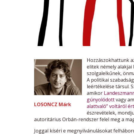
Hozzászokhattunk az 
elitek némely alakja
szolgalelkűnek, önma
A politikai szabadsá
leértékelése társul. 
amikor
Landeszmann 
gúnyolódott
vagy am
LOSONCZ Márk
alattvaló” voltáról ér
észrevételek, mondj
autoritárius Orbán-rendszer felel meg a ma
Joggal kíséri e megnyilvánulásokat felhábor