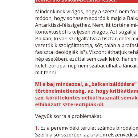
Mindenkinek világos, hogy a szerző nem föld
módon, hogy sohasem sodródik majd a Balkán
Antarktiszi-félszigethez. Nem, itt történelmi
kontextusból is teljesen világos. Azt sugallja
Balkán) ki van szolgáltatva a tisztán determ
vezetők kiszolgáltatottja, sőt, talán a profa
fasiszta ideológiák is?). Viszontláthatjuk te
nép esetében, ezúttal sem csak leíró, hanem
kelet-európai nép nem szabadulhat a láncait
mit tenni.
Mi a baj mindezzel, a „balkanizálódásra”
történelmietlenség, az, hogy kritikátlan
szó, körültekintés nélkül használt sémák
elhibázott sztereotípiákról.
Vegyük sorra a problémákat.
1.
Ez a peremvidéki terület számos birodalom
Szerbia sorsszerűen az uralom elszenvedésér