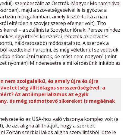
gyedül); szembeszállt az Osztrák-Magyar Monarchiával
ősorban), majd a szövetségeseivel le is győzte; a
artizán mozgalomban, amely kiszorította a náci
l eltérően a szovjet szerep efemer volt); Tito
ikerrel – a sztálinista Szovjetuniónak. Persze mindez
a békés együttélés korszakai, léteztek az alávetés
pontú, hálózatosabb) módozatai stb. A szerbek a
l kezdtek el harcolni, és még véletlenül se vetítsük
inkább háborúzni tudnak, de mást nem nagyon” (mint
pzet nyomán). Mindenesetre a mi kérdésünk inkább az
n nem szolgalelkű, és amely újra és újra
vetettség állítólagos sorsszerűségével, a
véért? Az antiimperializmus az egyik
ány, és még számottevő sikereket is magáénak
helyzete és az USA-hoz való viszonya komplex volt (a
t), de azt aligha állíthatjuk, hogy a szerbek
 Zoltán szerbiai lakos aligha szervilitásból lőtte le