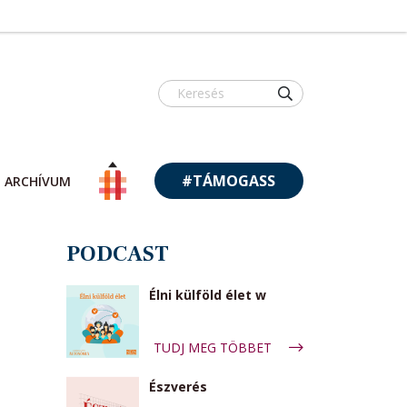
#TÁMOGASS
ARCHÍVUM
PODCAST
Élni külföld élet w
TUDJ MEG TÖBBET
Észverés