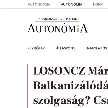
Skip to main content
AUTONOMIJA
AUTONÓMIA
NDNV
KEZDŐLAP
ÁLLÁSPONT
NAGYLÁTÓS
LOSONCZ Már
Balkanizálódá
szolgaság? C