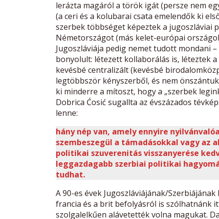
lerázta magáról a török igát (persze nem e
(a ceri és a kolubarai csata emelendők ki els
szerbek többséget képeztek a jugoszláviai p
Németországot (más kelet-európai országoktó
Jugoszláviája pedig nemet tudott mondani – s
bonyolult: létezett kollaborálás is, léteztek 
kevésbé centralizált (kevésbé birodalomköz
legtöbbször kényszerből, és nem önszántukbó
ki minderre a mítoszt, hogy a „szerbek leg
Dobrica Ćosić sugallta az évszázados tévké
lenne:
hány nép van, amely ennyire nyilvánvalóa
szembeszegül a támadásokkal vagy az alá
politikai szuverenitás visszanyerése ked
leggazdagabb szerbiai politikai hagyom
tudhat.
A 90-es évek Jugoszláviájának/Szerbiájának 
francia és a brit befolyásról is szólhatnánk it
szolgalelkűen alávetették volna magukat. Dani