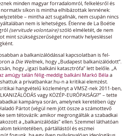
eznek minden magyar forradalomról, felkelésről és
ormatív síkon is mintha elhibázottak lennének:
elyzetébe – mintha azt sugallnák, nem csupán nincs
általában nem is lehetséges. Étienne de La Boétie
gról
(servitude volontaire)
szóló elméletét, de nem
t mint szükségszerűséget normatív helyesléssel
gként.
sabban a balkanizálódással kapcsolatban is fel-
koron a
Die Welt
nek, hogy „Budapest balkanizálódott”.
sán, hogy „igazi balkáni katasztrófa” lett belőle. „A
 az amúgy talán félig-meddig balkáni Markó Béla
a
shattuk a privatbankar.hu-n a kritikai elemzést.
ritikai hangvételű közleményt a VMSZ-nek 2011-ben,
„BALKANIZÁLÓDÁS vagy KÖZÉP-EURÓPAISÁG!?” – tette
szabadkai kampánya során, amelynek keretében úgy
 Haladó Pártot (végül nem jött össze a számottevő
ke sem tétovázik: amikor megrongálták a szabadkai
akozott a „balkanizálódás” ellen. Szemmel láthatóan
alom tekintetében, pártállástól és eszmei
nút fogunk, ha egy ilyen nyilvánvalóan ideologikus