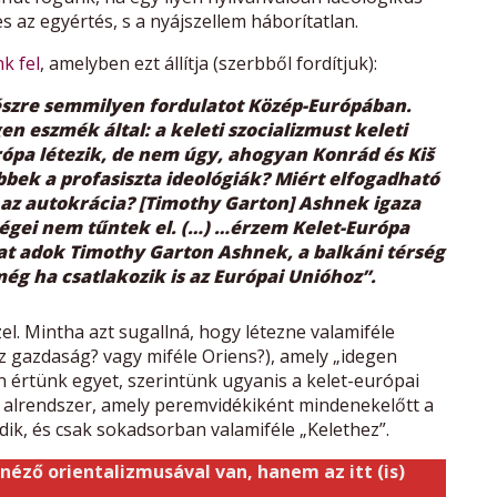
 az egyértés, s a nyájszellem háborítatlan.
k fel
, amelyben ezt állítja (szerbből fordítjuk):
észre semmilyen fordulatot Közép-Európában.
 eszmék által: a keleti szocializmust keleti
urópa létezik, de nem úgy, ahogyan Konrád és Kiš
bbek a profasiszta ideológiák? Miért elfogadható
– az autokrácia? [Timothy Garton] Ashnek igaza
égei nem tűntek el. (…) …érzem Kelet-Európa
at adok Timothy Garton Ashnek, a balkáni térség
ég ha csatlakozik is az Európai Unióhoz”.
l. Mintha azt sugallná, hogy létezne valamiféle
osz gazdaság? vagy miféle Oriens?), amely „idegen
n értünk egyet, szerintünk ugyanis a kelet-európai
és alrendszer, amely peremvidékiként mindenekelőtt a
ik, és csak sokadsorban valamiféle „Kelethez”.
néző orientalizmusával van, hanem az itt (is)