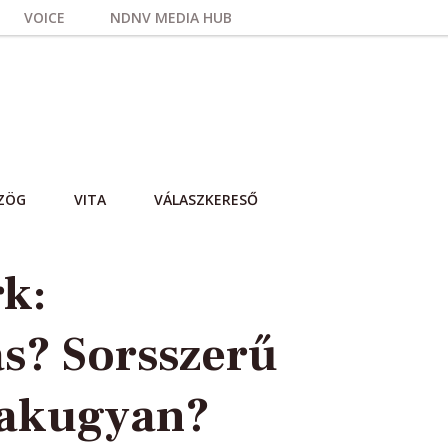
VOICE
NDNV MEDIA HUB
ZÖG
VITA
VÁLASZKERESŐ
k:
s? Sorsszerű
sakugyan?