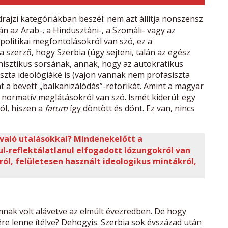
rajzi kategóriákban beszél: nem azt állítja nonszensz
 az Arab-, a Hindusztáni-, a Szomáli- vagy az
-politikai megfontolásokról van szó, ez a
 a szerző, hogy Szerbia (úgy sejteni, talán az egész
inisztikus sorsának, annak, hogy az autokratikus
siszta ideológiáké is (vajon vannak nem profasiszta
hát a bevett „balkanizálódás”-retorikát. Amint a magyar
 normatív meglátásokról van szó. Ismét kiderül: egy
ól, hiszen a
fatum
így döntött és dönt. Ez van, nincs
 való utalásokkal? Mindenekelőtt a
ul-reflektálatlanul elfogadott lózungokról van
ról, felületesen használt ideologikus mintákról,
nak volt alávetve az elmúlt évezredben. De hogy
e lenne ítélve? Dehogyis. Szerbia sok évszázad után