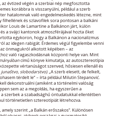
, az évtized végén a szerbiai nép megfosztotta
emes korábbra is visszanyúlni, például a szerb
riter hatalomnak való engedelmeskedés létezne, mint
 filhellének és szlavofilek sora pontosan a balkáni
kor Louis de Lamartine a Balkánon járt, külön
 és a svájci kantonok atmoszférájával hozta őket
totta egykoron, hogy a Balkánon a nacionalizmus
ról az idegen rabigát. Érdemes végül figyelembe venni
 az önmagukról alkotott képében – az
oz való ragaszkodásnak központi helye van. Mint
om
ányában
című könyve kimutatja, az autosztereotípia
közepette vértanúságot szenved, hősiesen ellenáll és
, junaštvo, slobodarstvo)
. „A szerb elesett, de felkelt,
hasem térdelt le“ – írta például Milutin Stepanović.
kell dekonstruálni (amiként a történelmi valóság
éppen sem az a megoldás, ha egyszerűen a
ogy a szerbek a szabadsághű öntudatukkal ellentétben
l történetietlen sztereotípiát létrehozva.
, amely szerint „a Balkán erőszakos”. Különösen
ából olvasni, akiknek országai a gyarmatosító