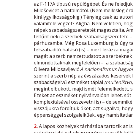
az F-117A típusú repülőgépet. És ne feledjük
Miloševićet a hatalmától. (Nem mellesleg érd
királygyilkosságokig.) Tényleg csak az auto
valamiféle végzet? Aligha. Nem véletlen, hogy
népek szabadságszeretetét magasztalta. Ami
feltűnt neki a szerbek szabadságszeretete –
párhuzamba. Még Rosa Luxemburg is úgy tar
felszabadító hatású (is) – mert lerázza magá
magát a szerb nemzettudatot: a szerbeknek
elmondottaknak megfelelően – a szabadságh
Olivera Milosavljević
A nacionalizmus hagy
szerint a szerb nép az évszázados keservek 
szabadságelvű eszméket táplál
(mu
čeništvo
megint elbukott, majd ismét felemelkedett, so
Ezeket az eszméket nyilvánvalóan lehet, sőt 
komplexitásával összevetni is) – de semmik
visszájukra fordítjuk őket, azt sugallva, h
éppenséggel szolgalelkűek, egy hamisítatlanu
2.
A lapos közhelyek tárházába tartozik az is
szórakoztató ezt olyan európai szerzők toll