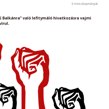
9
mins olvasmányok
ű Balkánra” való lefitymáló hivatkozásra vajmi
irul.