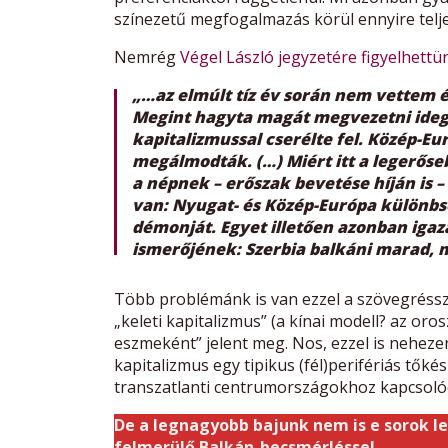
színezetű megfogalmazás körül ennyire teljes
Nemrég
Végel László jegyzetére figyelhettün
„…az elmúlt tíz év során nem vettem 
Megint hagyta magát megvezetni idegen
kapitalizmussal cserélte fel. Közép-E
megálmodták. (…) Miért itt a legerőse
a népnek – erőszak bevetése híján is 
van: Nyugat- és Közép-Európa különbs
démonját. Egyet illetően azonban igaz
ismerőjének: Szerbia balkáni marad, m
Több problémánk is van ezzel a szövegréssze
„keleti kapitalizmus” (a kínai modell? az or
eszmeként” jelent meg. Nos, ezzel is neheze
kapitalizmus egy tipikus (fél)perifériás tők
transzatlanti centrumországokhoz kapcsolód
De a legnagyobb bajunk nem is e sorok le
felmerülő Balkán-becsmérléssel.