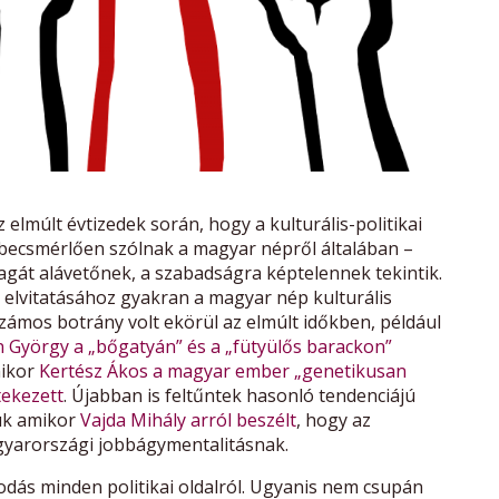
elmúlt évtizedek során, hogy a kulturális-politikai
i becsmérlően szólnak a magyar népről általában –
gát alávetőnek, a szabadságra képtelennek tekintik.
g elvitatásához gyakran a magyar nép kulturális
Számos botrány volt ekörül az elmúlt időkben, például
György a „bőgatyán” és a „fütyülős barackon”
ikor
Kertész Ákos a magyar ember „genetikusan
tekezett
. Újabban is feltűntek hasonló tendenciájú
uk amikor
Vajda Mihály arról beszélt
, hogy az
gyarországi jobbágymentalitásnak.
odás minden politikai oldalról. Ugyanis nem csupán