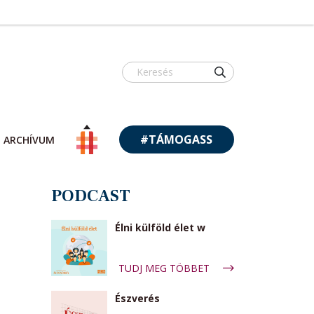
#TÁMOGASS
ARCHÍVUM
PODCAST
Élni külföld élet w
TUDJ MEG TÖBBET
Észverés