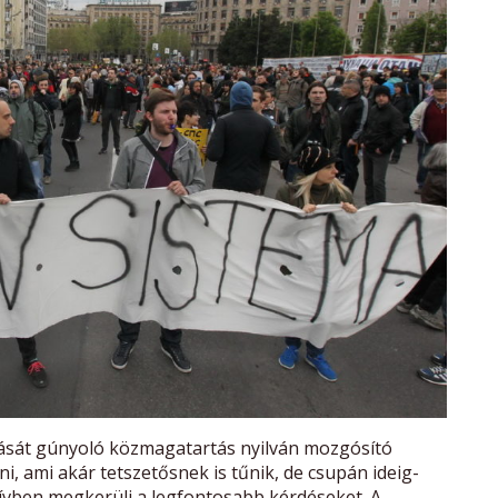
tását gúnyoló közmagatartás nyilván mozgósító
ni, ami akár tetszetősnek is tűnik, de csupán ideig-
y ívben megkerüli a legfontosabb kérdéseket. A