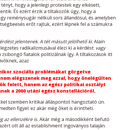
ényt, hogy a jelenlegi protestek egy elkésett,
lentik. És ezért érzik a tiltakozók úgy, hogy a
y reménysugár nélküli sors állandósul, és amelyben
 kétségbeesés erőt rajtuk, ezért lépnek fel a számukra
dést jelentenek. A tét másutt jelölhető ki.
Alain
llegzetes radikalizmusával élezi ki a kérdést:
vagy
 zsibongó fiatalok politizálnak így. A tiltakozások itt
ivőknek, azaz
mikor szociális problémákat görgetve
 nem elégszenek meg azzal, hogy önelégülten
ök felett, hanem az egész politikai osztályt
anak a 2000 utáni egész konstellációról.
kel szemben kritikai álláspontot hangoztató ún.
dten figyel: ez akár még őket is érintheti.
g az ellenzékre is.
Akár még a másodikként befutó
l azért ott áll az establishment ingoványos talaján.