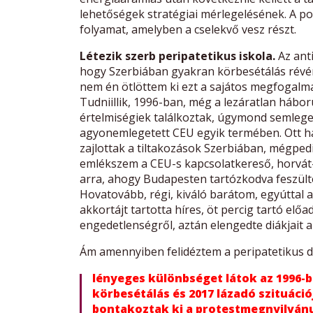
lehetőségek stratégiai mérlegelésének. A pol
folyamat, amelyben a cselekvő vesz részt.
Létezik szerb peripatetikus iskola.
Az anti
hogy Szerbiában gyakran körbesétálás révén
nem én ötlöttem ki ezt a sajátos megfogalm
Tudniillik, 1996-ban, még a lezáratlan hábo
értelmiségiek találkoztak, úgymond semlege
agyonemlegetett CEU egyik termében. Ott ha
zajlottak a tiltakozások Szerbiában, mégpe
emlékszem a CEU-s kapcsolatkereső, horvát-
arra, ahogy Budapesten tartózkodva feszülte
Hovatovább, régi, kiváló barátom, egyúttal 
akkortájt tartotta híres, öt percig tartó el
engedetlenségről, aztán elengedte diákjait a
Ám amennyiben felidéztem a peripatetikus di
lényeges különbséget látok az 1996-ba
körbesétálás és 2017 lázadó szituáció
bontakoztak ki a protestmegnyilvánu