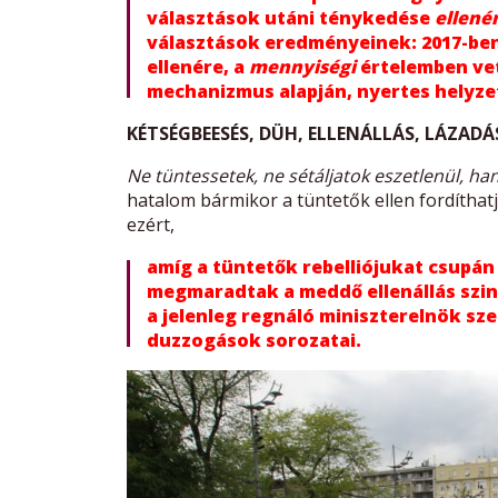
választások utáni ténykedése
ellené
választások eredményeinek: 2017-ben
ellenére, a
mennyiségi
értelemben vet
mechanizmus alapján, nyertes helyzet
KÉTSÉGBEESÉS, DÜH, ELLENÁLLÁS, LÁZADÁ
Ne tüntessetek, ne sétáljatok eszetlenül, h
hatalom bármikor a tüntetők ellen fordítha
ezért,
amíg a tüntetők rebelliójukat csupán
megmaradtak a meddő ellenállás szin
a jelenleg regnáló miniszterelnök sz
duzzogások sorozatai.