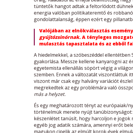
tüntetők hangot adtak a feltorlódott dühnek,
energia valóban politikateremtő és robbanó
gondolattalanság, éppen ezért egy pillanatba
Valójában az elnökválasztás esemén
gyújtózsinórnak.
A tényleges mozgató
mulasztás tapasztalata és az ebből 
A hiedelmekkel, a szóbeszéddel ellentétben 
gyakorlása. Messze kellene kanyarogni az érv
egyetemista ellenállás söpört végig a világo
szemben. Ennek a változatát viszontláttuk it
viszont már csak egy halvány variációt észl
megrekedtek az egy problémára való összpon
más a helyzet.
És egy meghatározott tényt az európaiak/nyu
történelmük menete nyújt tanúbizonyságot
készenlétet tanúsít, hogy harcoljon e jogok 
egyéb jog adatik számára, amennyi erőt bel
magukon cipelik az elmúlt korok-évek elmula