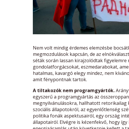
Nem volt mindig érdemes elemzésbe bocsátkoz
megmozdulások kapcsán, de az elnökválaszt
séták során lassan kirajzolódtak figyelemre 
gondolatforgácsokat, eszmedarabokat, amely
hatalmas, kavargó elegy mindez, nem kíváno
amit fénypontnak tartok.
A tiltakozók nem programgyártók.
Arányt
egyszerű a programgyártás az összeroppanto
megnyilvánulásokra, hallhatott retorikailag k
szociális állapotokról, az egyenlőtlenség szé
politika fonák aspektusairól, egy ország in
állapotairól. Elvégre is kézenfekvő, hogy így
energiaáramlás után következnie kellett a ta