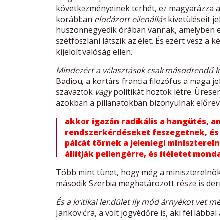
következményeinek terhét, ez magyarázza a t
korábban
elodázott ellenállás
kivetüléseit je
huszonnegyedik órában vannak, amelyben eg
szétfoszlani látszik az élet. És ezért vesz a
kijelölt valóság ellen.
Mindezért a választások csak másodrendű kér
Badiou, a kortárs francia filozófus a maga je
szavaztok
vagy
politikát hoztok létre. Üresen
azokban a pillanatokban bizonyulnak előrev
akkor igazán radikális a hangütés, a
rendszerkérdéseket feszegetnek, és
pálcát törnek a jelenlegi minisztereln
állítják pellengérre, és ítéletet mond
Több mint tünet, hogy még a miniszterelnök
második Szerbia meghatározott része is derme
És a kritikai lendület ily mód árnyékot vet mé
Jankovićra, a volt jogvédőre is, aki fél lábba