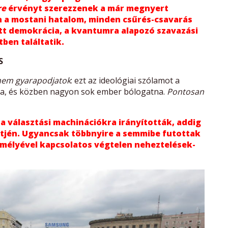
re
érvényt szerezzenek a már megnyert
 a mostani hatalom, minden csűrés-csavarás
t demokrácia, a kvantumra alapozó szavazási
ben találtatik.
S
anem gyarapodjatok
: ezt az ideológiai szólamot a
tja, és közben nagyon sok ember bólogatna.
Pontosan
 a választási machinációkra irányították, addig
tjén. Ugyancsak többnyire a semmibe futottak
emélyével kapcsolatos végtelen neheztelések-