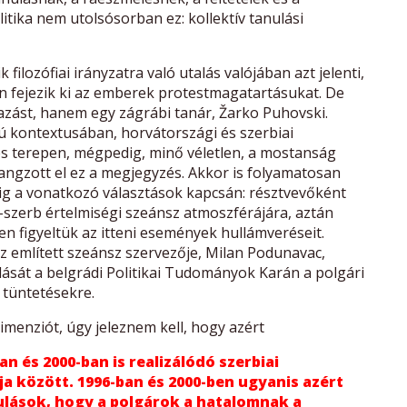
itika nem utolsósorban ez: kollektív tanulási
k filozófiai irányzatra való utalás valójában azt jelenti,
 fejezik ki az emberek protestmagatartásukat. De
azást, hanem egy zágrábi tanár, Žarko Puhovski.
rú kontextusában, horvátországi és szerbiai
s terepen, mégpedig, minő véletlen, a mostanság
ngzott el ez a megjegyzés. Akkor is folyamatosan
dig a vonatkozó választások kapcsán: résztvevőként
szerb értelmiségi szeánsz atmoszférájára, aztán
n figyeltük az itteni események hullámveréseit.
az említett szeánsz szervezője, Milan Podunavac,
őadását a belgrádi Politikai Tudományok Karán a polgári
 tüntetésekre.
menziót, úgy jeleznem kell, hogy azért
n és 2000-ban is realizálódó szerbiai
ja között. 1996-ban és 2000-ben ugyanis azért
lások, hogy a polgárok a hatalomnak a