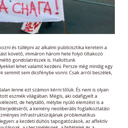
ni és túllépni az alkalmi publicisztika keretein a
ást követő, immáron három hete folyó tiltakozó
méltó gondolatrészek is. Hallottunk
ekkel lehet valamit kezdeni. Persze még mindig egy
k semmit sem dicsfénybe vonni. Csak arról beszélek,
alan lenne ezt számon kérni tőlük. És nem is olyan
tt eszmék világában. Mégis, aki odafigyelt a
iélezett, de helytálló, mélybe nyúló elemzést is a
tterjedéséről, a kemény neoliberális foglalkoztatási
tézményes infrastruktúrájának problematikus
 legyen: a kezdeti dühös tapogatózások, az affektív
nulásnak, a ráeszmélésnek, a feltételek és a