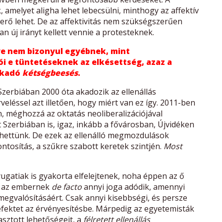
 amelyet aligha lehet lebecsülni, minthogy az affektív
erő lehet. De az affektivitás nem szükségszerűen
n új irányt kellett vennie a protesteknek.
ye nem bizonyul egyébnek, mint
i e tüntetéseknek az elkésettség, azaz a
fakadó
kétségbeesés
.
Szerbiában 2000 óta akadozik az ellenállás
eléssel azt illetően, hogy miért van ez így. 2011-ben
n, méghozzá az oktatás neoliberalizációjával
t Szerbiában is, igaz, inkább a fővárosban, Újvidéken
elhettünk. De ezek az ellenálló megmozdulások
tosítás, a szűkre szabott keretek szintjén.
Most
gatiak is gyakorta elfelejtenek, noha éppen az ő
: az embernek
de facto
annyi joga adódik, amennyi
megvalósításáért. Csak annyi kisebbségi, és persze
efektet az érvényesítésbe. Márpedig az egyetemisták
sztott lehetőségeit, a
félretett ellenállás