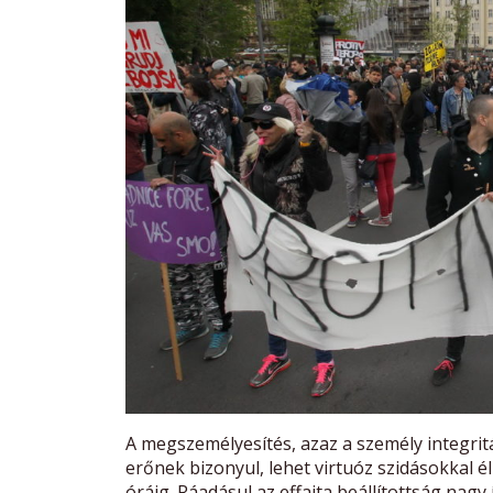
A megszemélyesítés, azaz a személy integri
erőnek bizonyul, lehet virtuóz szidásokkal él
óráig. Ráadásul az effajta beállítottság nag