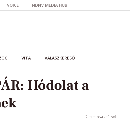
VOICE
NDNV MEDIA HUB
ZÖG
VITA
VÁLASZKERESŐ
R: Hódolat a
nek
7
mins olvasmányok