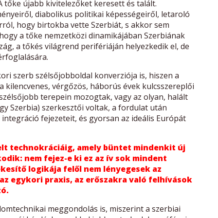
 tőke újabb kivitelezőket keresett és talált.
yeiről, diabolikus politikai képességeiről, letaroló
arról, hogy birtokba vette Szerbiát, s akkor sem
 hogy a tőke nemzetközi dinamikájában Szerbiának
ág, a tőkés világrend perifériáján helyezkedik el, de
érfoglalására.
ri szerb szélsőjobboldal konverziója is, hiszen a
a kilencvenes, vérgőzös, háborús évek kulcsszereplői
szélsőjobb terepein mozogtak, vagy az olyan, halált
y Szerbia) szerkesztői voltak, a fordulat után
ntegráció fejezeteit, és gyorsan az ideális Európát
elt technokráciáig, amely büntet mindenkit új
dik: nem fejez-e ki ez az ív sok mindent
kesítő logikája felől nem lényegesek az
 az egykori praxis, az erőszakra való felhívások
zó.
omtechnikai meggondolás is, miszerint a szerbiai