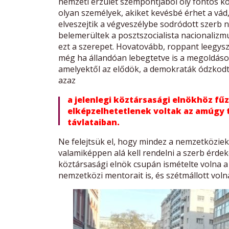
nemzeti érzület szempontjából oly fontos k
olyan személyek, akiket kevésbé érhet a 
elveszejtik a végveszélybe sodródott szerb 
belemerültek a posztszocialista nacionalizmu
ezt a szerepet. Hovatovább, roppant leegys
még ha állandóan lebegtetve is a megoldásoka
amelyektől az elődök, a demokraták ódzkodt
azaz
a jelenlegi köztársasági elnökhöz f
elképzelhetetlenek voltak az amúgy
távlataiban.
Ne felejtsük el, hogy mindez a nemzetköziek á
valamiképpen alá kell rendelni a szerb érde
köztársasági elnök csupán ismételte volna a
nemzetközi mentorait is, és szétmállott voln