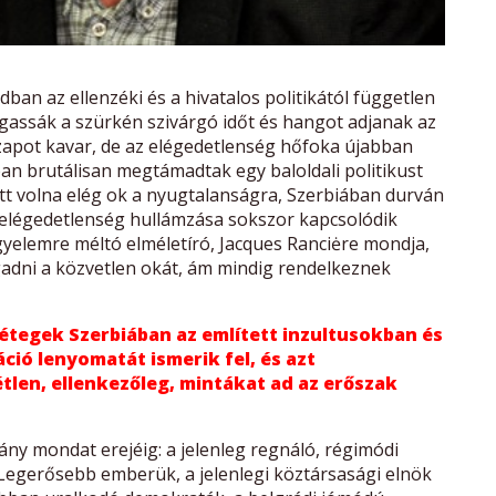
an az ellenzéki és a hivatalos politikától független
assák a szürkén szivárgó időt és hangot adjanak az
szapot kavar, de az elégedetlenség hőfoka újabban
an brutálisan megtámadtak egy baloldali politikust
tt volna elég ok a nyugtalanságra, Szerbiában durván
z elégedetlenség hullámzása sokszor kapcsolódik
igyelemre méltó elméletíró, Jacques Ranciėre mondja,
dni a közvetlen okát, ám mindig rendelkeznek
étegek Szerbiában az említett inzultusokban és
ció lenyomatát ismerik fel, és azt
len, ellenkezőleg, mintákat ad az erőszak
ány mondat erejéig: a jelenleg regnáló, régimódi
egerősebb emberük, a jelenlegi köztársasági elnök