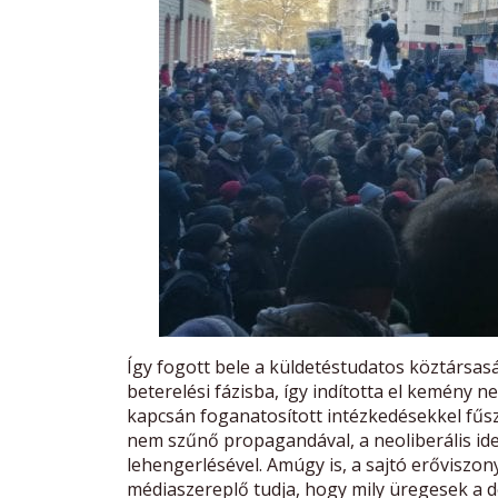
Így fogott bele a küldetéstudatos köztársas
beterelési fázisba, így indította el kemény 
kapcsán foganatosított intézkedésekkel fűsze
nem szűnő propagandával, a neoliberális ide
lehengerlésével. Amúgy is, a sajtó erőviszon
médiaszereplő tudja, hogy mily üregesek a d