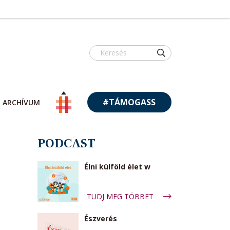
#TÁMOGASS
ARCHÍVUM
PODCAST
Élni külföld élet w
TUDJ MEG TÖBBET
Észverés