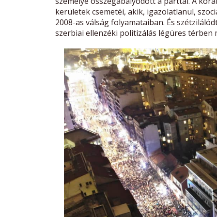
személye összegabalyodott a párttal. A kor
kerületek csemetéi, akik, igazolatlanul, sz
2008-as válság folyamataiban. És szétzilálód
szerbiai ellenzéki politizálás légüres térben