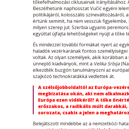
tőkefelhalmozási ciklusainak irányításához. A
Beszélhetünk naphosszat Vučić egyéni lelemén
politikájáról, kolosszális színeváltozásáról, 
értünk semmit, ha nem vesszük figyelembe,
milyen szerep jut. Szerbia ugyanis peremorsz
egyúttal újfajta lehetőségeket nyújt a tőke t
És mindezzel további formákat nyert az egyko
haladók vezérkarának fontos személyiségei 
voltak. Az olyan személyek, akik korábban a 
ünneplő kiadványok, mint a
Velika Srbija
(Nag
elkezdték buzgón tanulmányozni az európai i
szajkózó technokratákká vedlettek át.
A szélsőjobboldaltól az Európa-vezér
megbízatása okán, aki nem alkalmazko
Európa ezen vidékéről? A tőke önérté
erőszakos, a radikális múlt darabkái,
sorozata, csakis a jelen a meghatáro
Belejátszott mindebbe az a nemzetközi hatal