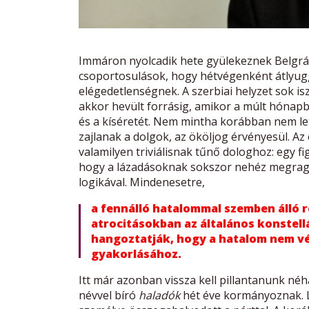
Immáron nyolcadik hete gyülekeznek Belgrádb
csoportosulások, hogy hétvégenként átlyugg
elégedetlenségnek. A szerbiai helyzet sok i
akkor hevült forrásig, amikor a múlt hónapb
és a kíséretét. Nem mintha korábban nem le
zajlanak a dolgok, az ököljog érvényesül. A
valamilyen triviálisnak tűnő dologhoz: egy f
hogy a lázadásoknak sokszor nehéz megraga
logikával. Mindenesetre,
a fennálló hatalommal szemben álló r
atrocitásokban az általános konstellá
hangoztatják, hogy a hatalom nem vét
gyakorlásához.
Itt már azonban vissza kell pillantanunk néh
névvel bíró
haladók
hét éve kormányoznak. L