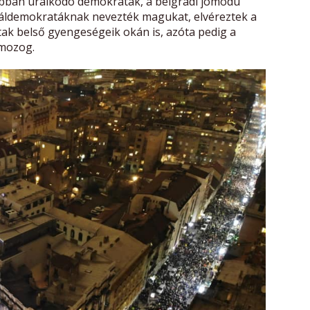
ábban uralkodó demokraták, a belgrádi jómódú
ociáldemokratáknak nevezték magukat, elvéreztek a
tak belső gyengeségeik okán is, azóta pedig a
 mozog.