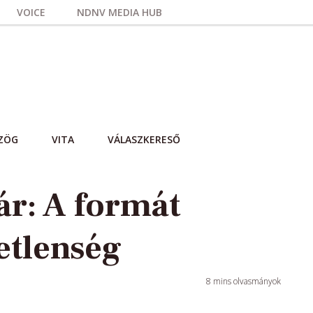
VOICE
NDNV MEDIA HUB
ZÖG
VITA
VÁLASZKERESŐ
r: A formát
etlenség
8
mins olvasmányok