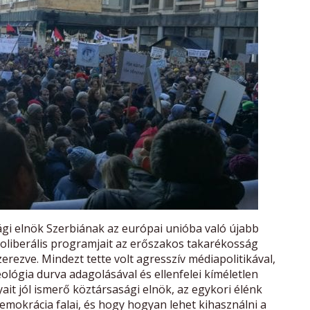
ági elnök Szerbiának az európai unióba való újabb
neoliberális programjait az erőszakos takarékosság
rezve. Mindezt tette volt agresszív médiapolitikával,
ológia durva adagolásával és ellenfelei kíméletlen
yait jól ismerő köztársasági elnök, az egykori élénk
emokrácia falai, és hogy hogyan lehet kihasználni a