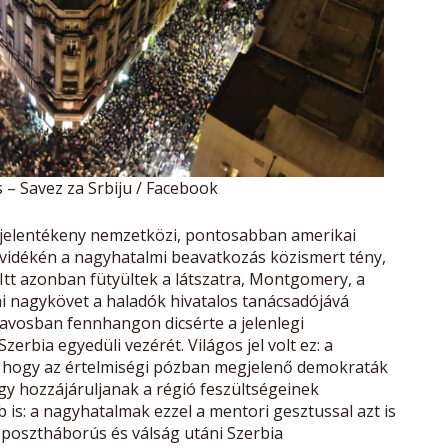
s – Savez za Srbiju / Facebook
k jelentékeny nemzetközi, pontosabban amerikai
 vidékén a nagyhatalmi beavatkozás közismert tény,
i. Itt azonban fütyültek a látszatra, Montgomery, a
 nagykövet a haladók hivatalos tanácsadójává
 Davosban fennhangon dicsérte a jelenlegi
erbia egyedüli vezérét. Világos jel volt ez: a
, hogy az értelmiségi pózban megjelenő demokraták
y hozzájáruljanak a régió feszültségeinek
b is: a nagyhatalmak ezzel a mentori gesztussal azt is
a posztháborús és válság utáni Szerbia