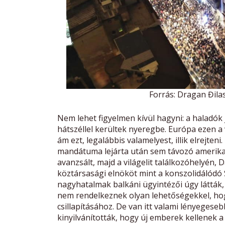
Forrás: Dragan Đila
Nem lehet figyelmen kívül hagyni: a haladó
hátszéllel kerültek nyeregbe. Európa ezen a
ám ezt, legalábbis valamelyest, illik elrejten
mandátuma lejárta után sem távozó amerikai
avanzsált, majd a világelit találkozóhelyén,
köztársasági elnököt mint a konszolidálódó Sz
nagyhatalmak balkáni ügyintézői úgy látták
nem rendelkeznek olyan lehetőségekkel, hog
csillapításához. De van itt valami lényegeseb
kinyilvánították, hogy új emberek kellenek 