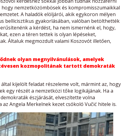
oszovói kérdéshez sokkal jobban tudnak hozzáférni
vád, hogy nemzetközömbösek és kompromisszumaikkal
nemzetet. A haladók elöljárói, akik egykoron mélyen
s bellicisztikus gyakorlásában, valóban betölthették
zerűsítenénk a kérdést, ha nem ismernénk el, hogy,
t, ezen a téren tettek is olyan lépéseket,
ak. Általuk megmozdult valami Koszovót illetően,
űződnek olyan megnyilvánulások, amelyek
 tévesen kozmopolitának tartott demokraták
ltal kijelölt feladat részeleme volt, mármint az, hogy
kek egy részét a nemzetközi tőke logikájának. Ha a
 demokraták észjárását, elveszítette volna
a az Angela Merkelnek kezet csókoló Vučić hitele is.