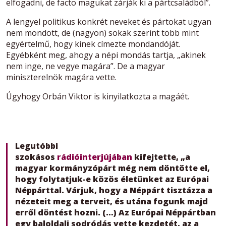
elfogadni, de facto magukat zárják ki a pártcsaládból”.
A lengyel politikus konkrét neveket és pártokat ugyan
nem mondott, de (nagyon) sokak szerint több mint
egyértelmű, hogy kinek címezte mondandóját.
Egyébként meg, ahogy a népi mondás tartja, „akinek
nem inge, ne vegye magára”. De a magyar
miniszterelnök magára vette.
Úgyhogy Orbán Viktor is kinyilatkozta a magáét.
Legutóbbi
szokásos
rádióinterjújában
kifejtette, „a
magyar kormányzópárt még nem döntötte el,
hogy folytatjuk-e közös életünket az Európai
Néppárttal. Várjuk, hogy a Néppárt tisztázza a
nézeteit meg a terveit, és utána fogunk majd
erről döntést hozni. (…) Az Európai Néppártban
egy baloldali sodródás vette kezdetét, az a