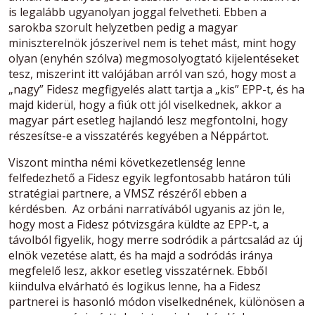
is legalább ugyanolyan joggal felvetheti. Ebben a
sarokba szorult helyzetben pedig a magyar
miniszterelnök jószerivel nem is tehet mást, mint hogy
olyan (enyhén szólva) megmosolyogtató kijelentéseket
tesz, miszerint itt valójában arról van szó, hogy most a
„nagy” Fidesz megfigyelés alatt tartja a „kis” EPP-t, és ha
majd kiderül, hogy a fiúk ott jól viselkednek, akkor a
magyar párt esetleg hajlandó lesz megfontolni, hogy
részesítse-e a visszatérés kegyében a Néppártot.
Viszont mintha némi következetlenség lenne
felfedezhető a Fidesz egyik legfontosabb határon túli
stratégiai partnere, a VMSZ részéről ebben a
kérdésben. Az orbáni narratívából ugyanis az jön le,
hogy most a Fidesz pótvizsgára küldte az EPP-t, a
távolból figyelik, hogy merre sodródik a pártcsalád az új
elnök vezetése alatt, és ha majd a sodródás iránya
megfelelő lesz, akkor esetleg visszatérnek. Ebből
kiindulva elvárható és logikus lenne, ha a Fidesz
partnerei is hasonló módon viselkednének, különösen a