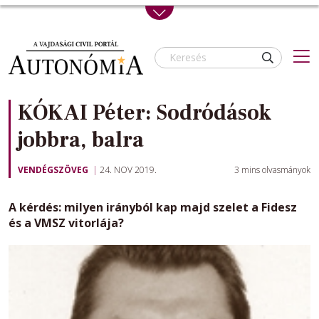
Skip to main content
KÓKAI Péter: Sodródások
jobbra, balra
VENDÉGSZÖVEG
24. NOV 2019.
3
mins olvasmányok
A kérdés: milyen irányból kap majd szelet a Fidesz
és a VMSZ vitorlája?