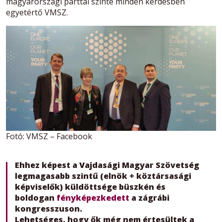
magyarországi párttal szinte minden kérdésben
egyetértő VMSZ.
Fotó: VMSZ – Facebook
Ehhez képest a Vajdasági Magyar Szövetség
legmagasabb szintű (elnök + köztársasági
képviselők) küldöttsége büszkén és
boldogan
fényképezkedett
a zágrábi
kongresszuson.
Lehetséges, hogy ők még nem értesültek a