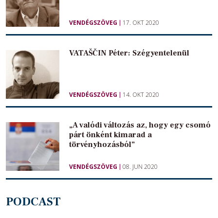
VENDÉGSZÖVEG
17. OKT 2020
VATAŠČIN Péter: Szégyentelenül
VENDÉGSZÖVEG
14. OKT 2020
„A valódi változás az, hogy egy csomó
párt önként kimarad a
törvényhozásból”
VENDÉGSZÖVEG
08. JUN 2020
PODCAST