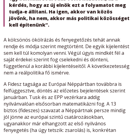
kérdés, hogy az új elnök ezt a folyamatot meg
tudja-e állítani. Ha igen, akkor van közös
jövőnk, ha nem, akkor más politikai közösséget
kell építenünk”.
A kölcsönös ökölrázás és fenyegetőzés tehát annak
rendje és módja szerint megtörtént. De egyik kijelentést
sem kell túl komolyan venni. Végül úgyis mindkét fél a
saját érdekei szerint fog cselekedni és dönteni,
függetlenül a korábbi kijelentéseitől. A következetesség
nem a reálpolitika fő ismérve.
A Fidesz tagsága az Európai Néppártban továbbra is
felfüggesztve, döntés az előzetes bejelentések szerint
januárban. Tusk és az EPP vezérkara addig
nyilvánvalóan elsősorban matematikázni fog. A 13
biztos (fideszes) szavazat a Néppártnak persze mindig
jól jönne az európai szintű csatározásokban,
ugyanakkor már elhangzott az első nyilvános
fenyegetés (ha úgy tetszik: zsarolás) is, konkrétan