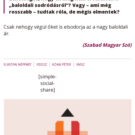
„baloldali sodródásról”? Vagy – ami még
rosszabb – tudtak róla, de mégis elmentek?
Csak nehogy végül őket is elsodorja az a nagy baloldali
ár.
(Szabad Magyar Szó)
|
|
|
EURÓPAI NÉPPÁRT
FIDESZ
KÓKAI PÉTER
VMSZ
[simple-
social-
share]