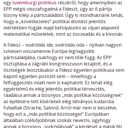
egy
luxemburgi politikus
részéről, hogy amennyiben az
EPP mégis visszafogadná a Fideszt, úgy az ő pártja
bizony kilép a pártcsaládból. Úgy is mondhatnánk tehát,
hogy a „következetes” politikai döntést jelentős
mértékben fogják majd befolyásolni az olyan alapvető
matematikai műveletek, mint az összeadás és a kivonás.
A Fidesz – sodródás ide, sodródás oda – nyilván nagyon
szívesen visszamenne Európa legnagyobb
pártcsaládjába, csakhogy ez nem tőle függ. Az EPP
tisztújítása a zágrábi kongresszuson lezajlott, és a
tisztségek leosztásakor a Fidesz egyetlen politikusa sem
kapott egyetlen pozíciót sem – mivelhogy a
felfüggesztés miatt nem is kaphatott. Ez tehát elég
egyértelmű és elég jelentős politikai térvesztés,
ráadásul annak a bizonyos „más politikai közösségnek”
az építésére tett kísérletek elég látványos kudarcba
fulladtak (Strache, Salvini). Arról már nem is beszélve,
hogy ezt a „más politikai közösséget” Európában
általában szélsőjobbnak szokás nevezni, úgyhogy
annak a bizonyos „sodródásnak” a kérdését a másik fél