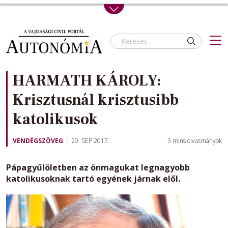
Skip to main content
HARMATH KÁROLY:
Krisztusnál krisztusibb
katolikusok
VENDÉGSZÖVEG
20. SEP 2017.
3
mins olvasmányok
Pápagyűlöletben az önmagukat legnagyobb
katolikusoknak tartó egyének járnak elől.