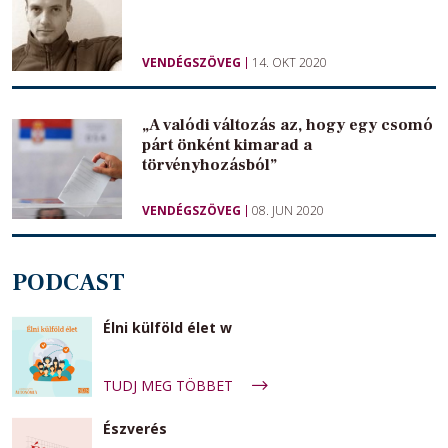
VENDÉGSZÖVEG
14. OKT 2020
„A valódi változás az, hogy egy csomó
párt önként kimarad a
törvényhozásból”
VENDÉGSZÖVEG
08. JUN 2020
PODCAST
Élni külföld élet w
TUDJ MEG TÖBBET
Észverés