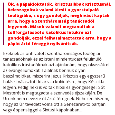
Ők, a pápakioktatók, krisztusibbak Krisztusnál.
Beleszagoltak valami kicsit a gyorstalpaló
teológiába, s úgy gondolják, meghívást kaptak
arra, hogy a Szentháromság tanácsadói
legyenek. Mások valamit megtanultak a
tollforgatásból s katolikus létükre azt
gondolják, ezzel felhatalmaztattak arra, hogy a
pápát ártó féreggé nyilvánítsák.
Ezeknek az önhivatott szentháromságos teológiai
tanácsadóknak és az isteni mindentudást felülmúló
katolikus írástudóknak azt ajánlanám, hogy olvassák el
az evangéliumokat. Találnak bennük olyan
beszámolókat, miszerint Jézus Krisztus egy egyszerű
halászt választott ki arra a küldetésre, hogy Kőszikla
legyen. Pedig neki is voltak hibái és gyöngeségei. Sőt
Mesterét is megtagadta a szenvedés éjszakáján. De
Urunk nem nevezte őt ártó féregnek. Nehezen hiszem,
hogy az Úr tévedett volna ott a Genezáreti-tó partján
vagy éppenséggel a Sixtusi kápolnában…