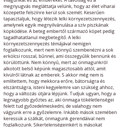
megnyugvás megláttatja velünk, hogy az élet viharai
közepette felszínre kerül sok szemét. Keserűen
tapasztaljuk, hogy létezik lelki környezetszennyezés,
amelynek egyik megnyilvánulása a szív piszkának
köpködése. A beteg embertől származó köpet pedig
tagadhatatlanul megbetegítő. A lelki
környezetszennyezés témájával nemigen
foglalkozunk, mert nem könnyű szembenézni a sok
erkölcsi rosszal, bűnnel, ami összegyűlik bennünk és
körülöttünk. Nem könnyű, mert az önmagunkról
alkotott belső képünk magasztosabb attól, amit
kívülről látnak az emberek. S akkor még nem is
említettem, hogy mekkora erőre, bátorságra és
elszántságra, isteni kegyelemre van szükség ahhoz,
hogy a változás útjára lépjünk. Tudjuk ugyan, hogy a
legnagyobb győztes az, aki önmaga tökéletlenségei
felett tud győzedelmeskedni, de valahogy nem
vágyunk erre a győzelemre. Inkább mások szemében
keressük a szálkát, önmagunk gerendáival nem
foglalkozunk. Sikertelenségeinkért is másokat