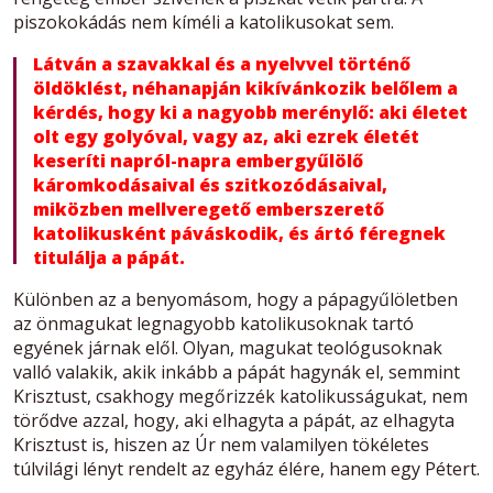
piszokokádás nem kíméli a katolikusokat sem.
Látván a szavakkal és a nyelvvel történő
öldöklést, néhanapján kikívánkozik belőlem a
kérdés, hogy ki a nagyobb merénylő: aki életet
olt egy golyóval, vagy az, aki ezrek életét
keseríti napról-napra embergyűlölő
káromkodásaival és szitkozódásaival,
miközben mellveregető emberszerető
katolikusként páváskodik, és ártó féregnek
titulálja a pápát.
Különben az a benyomásom, hogy a pápagyűlöletben
az önmagukat legnagyobb katolikusoknak tartó
egyének járnak elől. Olyan, magukat teológusoknak
valló valakik, akik inkább a pápát hagynák el, semmint
Krisztust, csakhogy megőrizzék katolikusságukat, nem
törődve azzal, hogy, aki elhagyta a pápát, az elhagyta
Krisztust is, hiszen az Úr nem valamilyen tökéletes
túlvilági lényt rendelt az egyház élére, hanem egy Pétert.