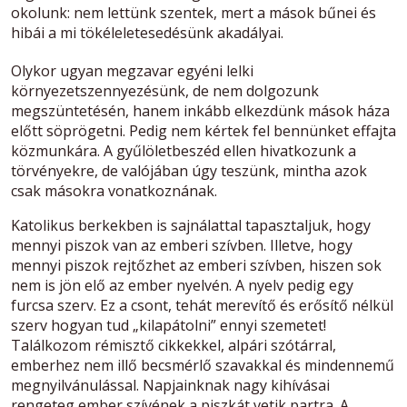
okolunk: nem lettünk szentek, mert a mások bűnei és
hibái a mi tökéleletesedésünk akadályai.
Olykor ugyan megzavar egyéni lelki
környezetszennyezésünk, de nem dolgozunk
megszüntetésén, hanem inkább elkezdünk mások háza
előtt söprögetni. Pedig nem kértek fel bennünket effajta
közmunkára. A gyűlöletbeszéd ellen hivatkozunk a
törvényekre, de valójában úgy teszünk, mintha azok
csak másokra vonatkoznának.
Katolikus berkekben is sajnálattal tapasztaljuk, hogy
mennyi piszok van az emberi szívben. Illetve, hogy
mennyi piszok rejtőzhet az emberi szívben, hiszen sok
nem is jön elő az ember nyelvén. A nyelv pedig egy
furcsa szerv. Ez a csont, tehát merevítő és erősítő nélkül
szerv hogyan tud „kilapátolni” ennyi szemetet!
Találkozom rémisztő cikkekkel, alpári szótárral,
emberhez nem illő becsmérlő szavakkal és mindennemű
megnyilvánulással. Napjainknak nagy kihívásai
rengeteg ember szívének a piszkát vetik partra. A