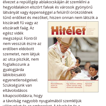
élvezet a repülőgép ablakocskáján át szemlélni a
hegyoldalakon elszórt falvak és városok gyönyörű
látványát vagy éppenséggel a felülről örökzöldnek
tűnő erdőket és mezőket,
hiszen onnan nem látszik a
kiszáradt fű vagy az
elszáradt faág. Az
egész vidék
megszépül. Föntről
nem vesszük észre az
erdőben eldobott
szemetet, nem látjuk
az utca piszkát, nem
foglalkozunk a
gyalogjárda
lábkibicsakló
egyenetlenségeivel.
Szükségünk van
eltávolodásos
kikapcsolódásra, hogy
a távolság nagyobb nyugalmából szemléljük
világunkat és az embereket. A távolság és a