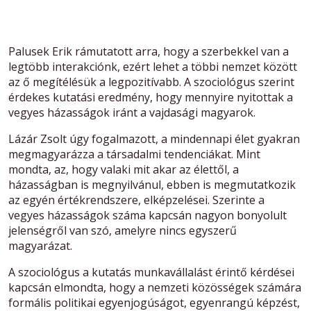
Palusek Erik rámutatott arra, hogy a szerbekkel van a
legtöbb interakciónk, ezért lehet a többi nemzet között
az ő megítélésük a legpozitívabb. A szociológus szerint
érdekes kutatási eredmény, hogy mennyire nyitottak a
vegyes házasságok iránt a vajdasági magyarok.
Lázár Zsolt úgy fogalmazott, a mindennapi élet gyakran
megmagyarázza a társadalmi tendenciákat. Mint
mondta, az, hogy valaki mit akar az élettől, a
házasságban is megnyilvánul, ebben is megmutatkozik
az egyén értékrendszere, elképzelései. Szerinte a
vegyes házasságok száma kapcsán nagyon bonyolult
jelenségről van szó, amelyre nincs egyszerű
magyarázat.
A szociológus a kutatás munkavállalást érintő kérdései
kapcsán elmondta, hogy a nemzeti közösségek számára
formális politikai egyenjogúságot, egyenrangú képzést,