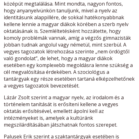
középút megtalálása. Mint mondta, nagyon fontos,
hogy anyanyelvünkön tanuljunk, mivel a nyelv az
identitásunk alappillére, de sokkal hatékonyabbnak
kellene lennie a magyar diákok körében a szerb nyelv
oktatásának is. Szemléltetésként hozzátette, hogy
komoly problémák vannak, amíg a végzős gimnazisták
jobban tudnak angolul vagy németül, mint szerbül. A
vegyes tagozatok létrehozása szerinte „nem ördögtől
való gondolat”, de lehet, hogy a magyar diákok
esetében egy komplexebb megoldásra lenne szükség a
cél megvalósítása érdekében. A szociológus a
tantárgyak egy része esetében tartaná elképzelhetőnek
a vegyes tagozatok bevezetését.
Lázár Zsolt szerint a magyar nyelv, az irodalom és a
történelem tanítását is erősíteni kellene a vegyes
oktatás erősítésével, emellett ápolni kell az
intézményeket is, amelyek a kultúránk
megszilárdításában játszhatnak fontos szerepet.
Palusek Erik szerint a szaktantárgyak esetében is