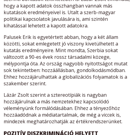
hogy a kapott adatok összhangban vannak más
kutatások eredményeivel is. Utalt a szerb-magyar
politikai kapcsolatok javulására is, ami szintén
kihatással lehetett a kapott adatokra.
Palusek Erik is egyetértett abban, hogy a két állam
közötti, sokat emlegetett jó viszony kivetülhetett a
kutatás eredményeire. Mint mondta, Szerbia sokat
változott a 90-es évek rossz társadalmi közege,
mélypontja óta. Az ország nagyobb nyitottságot mutat
sok tekintetben: hozzáállásban, gondolkodásmódban.
Ehhez hozzájárulhattak a globalizációs folyamatok is a
szakember szerint.
Lázár Zsolt szerint a sztereotípiák is nagyban
hozzájárulnak a más nemzetekhez kapcsolódó
véleményünk formálódásában. Ehhez a tényezőhöz
hozzáadódnak a médiatartalmak, de még a viccek is,
mindezek meghatározhatják az értékrendszerünket.
POZITÍV DISZKRIMINÁCIÓ HELYETT