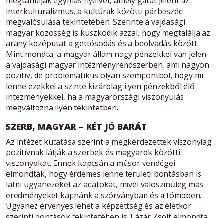
megtanulják egymás nyelvét, amely gátat jelent az
interkulturalizmus, a kultúrák közötti párbeszéd
megvalósulása tekintetében. Szerinte a vajdasági
magyar közösség is küszködik azzal, hogy megtalálja az
arany középutat a gettósodás és a beolvadás között.
Mint mondta, a magyar állam nagy pénzekkel van jelen
a vajdasági magyar intézményrendszerben, ami nagyon
pozitív, de problematikus olyan szempontból, hogy mi
lenne ezekkel a szinte kizárólag ilyen pénzekből élő
intézményekkel, ha a magyarországi viszonyulás
megváltozna ilyen tekintetben.
SZERB, MAGYAR – KÉT JÓ BARÁT
Az intézet kutatása szerint a megkérdezettek viszonylag
pozitívnak látják a szerbek és magyarok közötti
viszonyokat. Ennek kapcsán a műsor vendégei
elmondták, hogy érdemes lenne területi bontásban is
látni ugyanezeket az adatokat, mivel valószínűleg más
eredményeket kapnánk a szórványban és a tömbben.
Ugyanez érvényes lehet a képzettség és az életkor
szerinti bontások tekintetében is. Lázár Zsolt elmondta,