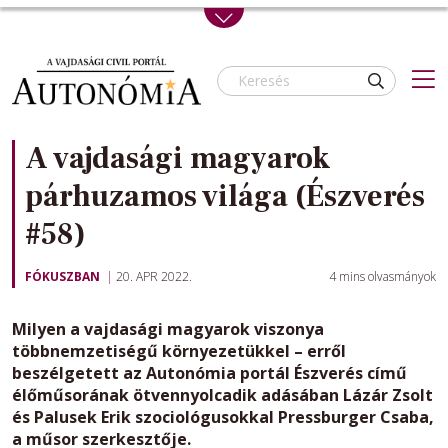
Skip to main content
A vajdasági magyarok
párhuzamos világa (Észverés
#58)
FÓKUSZBAN
20. APR 2022.
4
mins olvasmányok
Milyen a vajdasági magyarok viszonya
többnemzetiségű környezetükkel – erről
beszélgetett az Autonómia portál Észverés című
élőműsorának ötvennyolcadik adásában Lázár Zsolt
és Palusek Erik szociológusokkal Pressburger Csaba,
a műsor szerkesztője.