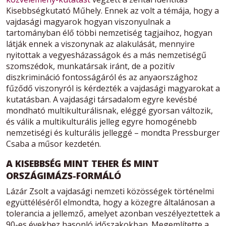
Kisebbségkutató Műhely. Ennek az volt a témája, hogy a
vajdasági magyarok hogyan viszonyulnak a
tartományban élő többi nemzetiség tagjaihoz, hogyan
látják ennek a viszonynak az alakulását, mennyire
nyitottak a vegyesházasságok és a más nemzetiségű
szomszédok, munkatársak iránt, de a pozitív
diszkrimináció fontosságáról és az anyaországhoz
fűződő viszonyról is kérdezték a vajdasági magyarokat a
kutatásban. A vajdasági társadalom egyre kevésbé
mondható multikulturálisnak, eléggé gyorsan változik,
és válik a multikulturális jelleg egyre homogénebb
nemzetiségi és kulturális jelleggé – mondta Pressburger
Csaba a műsor kezdetén.
A KISEBBSÉG MINT TEHER ÉS MINT
ORSZÁGIMÁZS-FORMÁLÓ
Lázár Zsolt a vajdasági nemzeti közösségek történelmi
együttéléséről elmondta, hogy a közegre általánosan a
tolerancia a jellemző, amelyet azonban veszélyeztettek a
90-es évekhez hasonló időszakokban. Megemlítette a