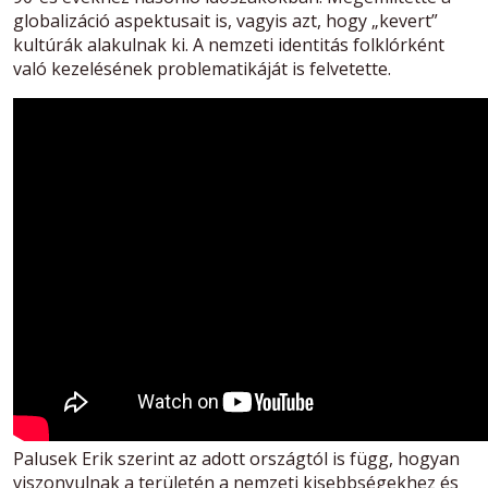
globalizáció aspektusait is, vagyis azt, hogy „kevert”
kultúrák alakulnak ki. A nemzeti identitás folklórként
való kezelésének problematikáját is felvetette.
Palusek Erik szerint az adott országtól is függ, hogyan
viszonyulnak a területén a nemzeti kisebbségekhez és