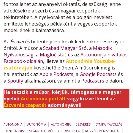
fontos lehet az anyanyelvi oktatás, de szükség lenne
átfedésekre a szerb és a magyar csoportok
tekintetében. A nyelvórákat és a polgári nevelést
említette lehetséges példaként a vegyes csoportok
modelljének alkalmazására.
Az
Észverés
hetente jelentkezik keddenként este nyolc
órától. A műsor a
Szabad Magyar Szó
, a
Második
Nyilvánosság
, a
Magločistač
és az
Autonomija hivatalos
Facebook-oldalán
, illetve az
Autonómia Youtube-
csatornáján
követhető élőben. A műsorok meg is
hallgathatók az
Apple Podcasts
, a
Google Podcasts
és
a
Spotify
alkalmazáson, valamint a
Podcast.rs
oldalon.
Ha tetszik a műsor, kérjük, támogassa a magyar
nyelvű
Autonómia portált
vagy közvetlenül az
Észverés csapatát
adományával!
|
|
|
|
|
AUTONOMIA
AUTONÓMIA
AUTONOMIJA
ÉSZVERÉS
ETNIKAI TÁVOLSÁG
|
|
|
IDENTITÁS KISEBBSÉGKUTATÓ MŰHELY
KISEBBSÉG
KÖZVÉLEMÉNY-KUTATÁS