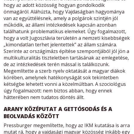
hogy az adott közösség hogyan gondolkodik
önmagáról. Aláhúzta, hogy Vajdaságban hagyománya
van az együttélésnek, amely a polgárok szintjén jól
működik, az állami intézkedések kapcsán azonban
találhatunk problematikus elemeket. Úgy fogalmazott,
hogy a volt Jugoszlávia területén a nemzeti kisebbségek
„kimondatlan terhet jelentettek” az állam számára.
Szerinte az országimázs építése szempontjából jól jön a
multikulturalitás tiszteletben tartásának az emlegetése,
de az intézkedések terén mással is találkozunk.
Megemlítette a szerb nyelv oktatását a magyar diákok
körében, amelynek hatékonyságát sok tekintetben
kétségbe lehetett vonni a közelmúltban. A szociológus
úgy fogalmazott: nem biztos abban, hogy ennek
hátterében nem tudatos döntés állt.
ARANY KÖZÉPUTAT A GETTÓSODÁS ÉS A
BEOLVADÁS KÖZÖTT
Pressburger megemlítette, hogy az IKM kutatása is arra
mutat rá, hogy a vajdasági magyar közösség inkább egy