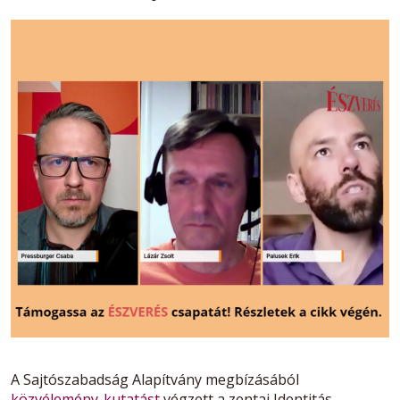
A Sajtószabadság Alapítvány megbízásából
közvélemény-kutatást
végzett a zentai Identitás