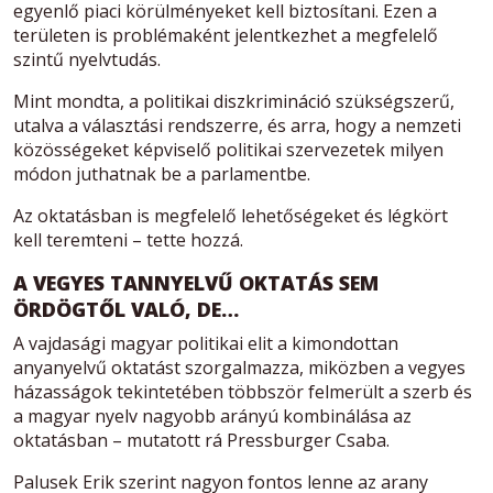
egyenlő piaci körülményeket kell biztosítani. Ezen a
területen is problémaként jelentkezhet a megfelelő
szintű nyelvtudás.
Mint mondta, a politikai diszkrimináció szükségszerű,
utalva a választási rendszerre, és arra, hogy a nemzeti
közösségeket képviselő politikai szervezetek milyen
módon juthatnak be a parlamentbe.
Az oktatásban is megfelelő lehetőségeket és légkört
kell teremteni – tette hozzá.
A VEGYES TANNYELVŰ OKTATÁS SEM
ÖRDÖGTŐL VALÓ, DE…
A vajdasági magyar politikai elit a kimondottan
anyanyelvű oktatást szorgalmazza, miközben a vegyes
házasságok tekintetében többször felmerült a szerb és
a magyar nyelv nagyobb arányú kombinálása az
oktatásban – mutatott rá Pressburger Csaba.
Palusek Erik szerint nagyon fontos lenne az arany