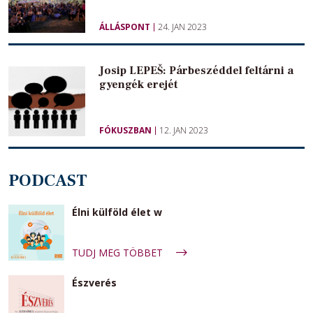
ÁLLÁSPONT
24. JAN 2023
Josip LEPEŠ: Párbeszéddel feltárni a
gyengék erejét
FÓKUSZBAN
12. JAN 2023
PODCAST
Élni külföld élet w
TUDJ MEG TÖBBET
Észverés